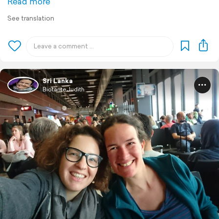
Read more
See translation
Sri Lanka
BiotanteJudith