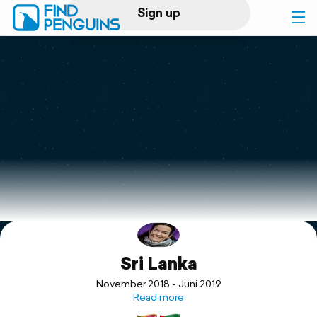
Sign up
Log in
Home
Print a book
Flyover video
Explore
Sri Lanka
Support
November 2018 - Juni 2019
Read more