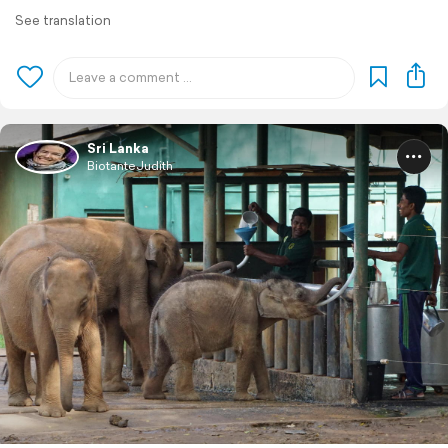
See translation
Sri Lanka
BiotanteJudith