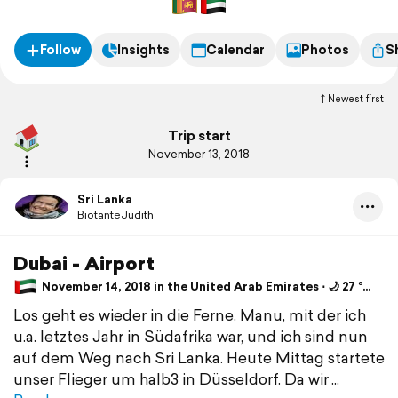
Follow
Insights
Calendar
Photos
S
Newest first
Trip start
November 13, 2018
Sri Lanka
BiotanteJudith
Dubai - Airport
November 14, 2018 in the United Arab Emirates ⋅ 🌙 27 °C
Los geht es wieder in die Ferne. Manu, mit der ich
u.a. letztes Jahr in Südafrika war, und ich sind nun
auf dem Weg nach Sri Lanka. Heute Mittag startete
unser Flieger um halb3 in Düsseldorf. Da wir