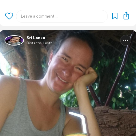
Sri Lanka
BiotanteJudith