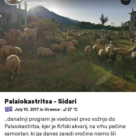
cerotravels
Palaiokastritsa - Sidari
July 10, 2017 in Greece ⋅ 🌙 27 °C
...današnji program je vseboval prvo vožnjo do
Palaiokastritsa, kjer je Krfski akvarij, na vrhu pečine
samostan, ki ga danes zaradi vročine nismo šli