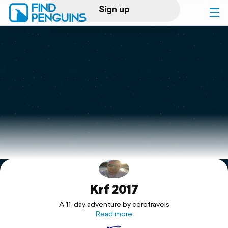
Sign up
Log in
Home
Print a book
Flyover video
Explore
Krf 2017
Support
A 11-day adventure by cerotravels
Read more