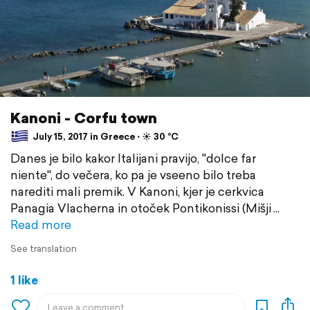
Kanoni - Corfu town
July 15, 2017 in Greece ⋅ ☀️ 30 °C
Danes je bilo kakor Italijani pravijo, "dolce far
niente", do večera, ko pa je vseeno bilo treba
narediti mali premik. V Kanoni, kjer je cerkvica
Panagia Vlacherna in otoček Pontikonissi (Mišji
Read more
See translation
1 like