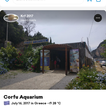
Krf 2017
cerotravels
Corfu Aquarium
July 16, 2017 in Greece ⋅ ⛅ 28 °C