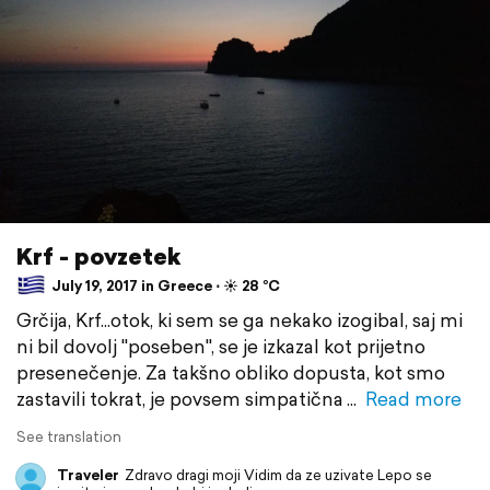
Krf - povzetek
July 19, 2017 in Greece ⋅ ☀️ 28 °C
Grčija, Krf...otok, ki sem se ga nekako izogibal, saj mi
ni bil dovolj "poseben", se je izkazal kot prijetno
presenečenje. Za takšno obliko dopusta, kot smo
zastavili tokrat, je povsem simpatična
Read more
See translation
Traveler
Zdravo dragi moji Vidim da ze uzivate Lepo se