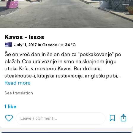
Kavos - Issos
July 11, 2017 in Greece ⋅ ☀️ 34 °C
Še en vroč dan in še en dan za "poskakovanje" po
plažah. Cca ura vožnje in smo na skrajnem jugu
otoka Krfa, v mestecu Kavos. Bar do bara,
steakhouse-i, kitajska restavracija, angleški pubi,
Read more
See translation
1 like