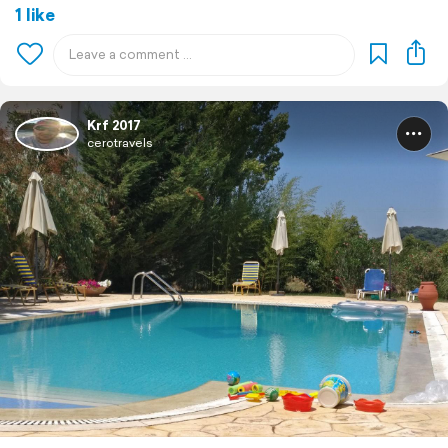
1 like
Krf 2017
cerotravels