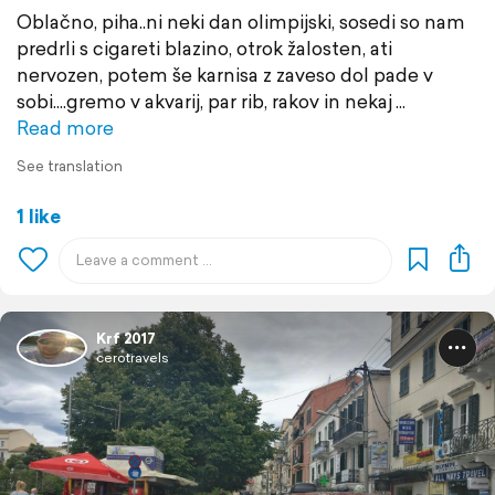
Oblačno, piha..ni neki dan olimpijski, sosedi so nam
predrli s cigareti blazino, otrok žalosten, ati
nervozen, potem še karnisa z zaveso dol pade v
sobi....gremo v akvarij, par rib, rakov in nekaj
Read more
See translation
1 like
Krf 2017
cerotravels