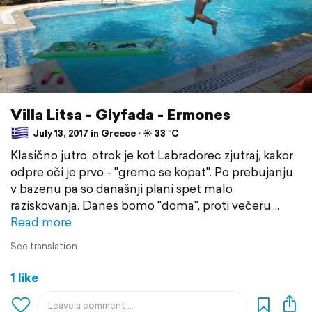
Villa Litsa - Glyfada - Ermones
July 13, 2017 in Greece ⋅ ☀️ 33 °C
Klasično jutro, otrok je kot Labradorec zjutraj, kakor
odpre oči je prvo - "gremo se kopat". Po prebujanju
v bazenu pa so današnji plani spet malo
raziskovanja. Danes bomo "doma", proti večeru
Read more
See translation
1 like