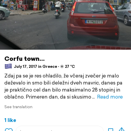
Corfu town...
July 17, 2017 in Greece ⋅ ☀️ 27 °C
Zdaj pa se je res ohladilo, že včeraj zvečer je malo
deževalo in smo bili deležni dveh mavric, danes pa
je praktično cel dan bilo maksimalno 28 stopinj in
oblačno. Primeren dan, da si skusimo
Read more
See translation
1 like