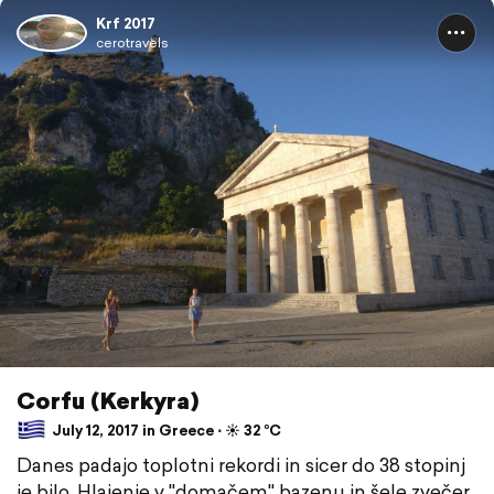
Krf 2017
cerotravels
Corfu (Kerkyra)
July 12, 2017 in Greece ⋅ ☀️ 32 °C
Danes padajo toplotni rekordi in sicer do 38 stopinj
je bilo. Hlajenje v "domačem" bazenu in šele zvečer