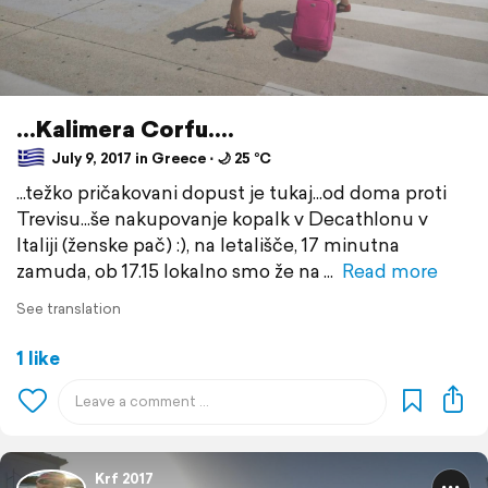
...Kalimera Corfu....
July 9, 2017 in Greece ⋅ 🌙 25 °C
...težko pričakovani dopust je tukaj...od doma proti
Trevisu...še nakupovanje kopalk v Decathlonu v
Italiji (ženske pač) :), na letališče, 17 minutna
zamuda, ob 17.15 lokalno smo že na
Read more
See translation
1 like
Krf 2017