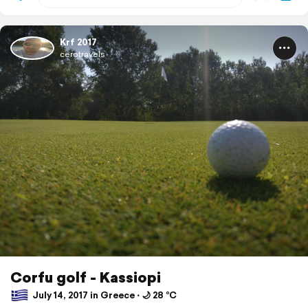
Krf 2017
cerotravels
Corfu golf - Kassiopi
July 14, 2017 in Greece ⋅ 🌙 28 °C