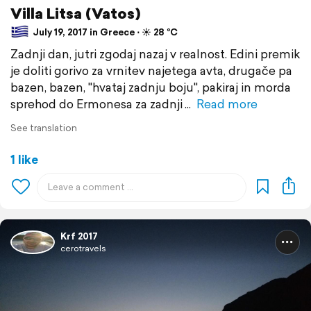
Villa Litsa (Vatos)
July 19, 2017 in Greece ⋅ ☀️ 28 °C
Zadnji dan, jutri zgodaj nazaj v realnost. Edini premik
je doliti gorivo za vrnitev najetega avta, drugače pa
bazen, bazen, "hvataj zadnju boju", pakiraj in morda
sprehod do Ermonesa za zadnji
Read more
See translation
1 like
Krf 2017
cerotravels