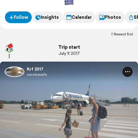
Follow
Insights
Calendar
Photos
S
Newest first
Trip start
July 9, 2017
Krf 2017
cerotravels