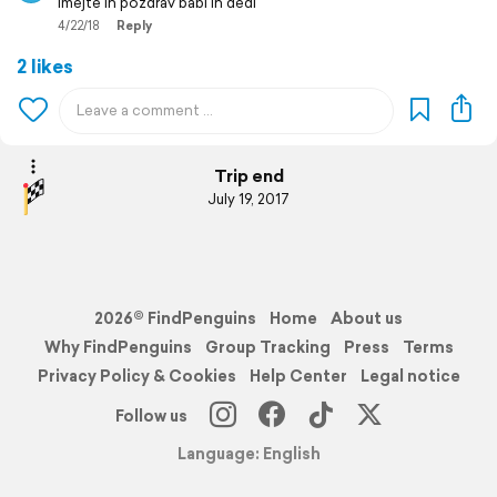
imejte in pozdrav babi in dedi
4/22/18
Reply
2 likes
Trip end
July 19, 2017
2026© FindPenguins
Home
About us
Why FindPenguins
Group Tracking
Press
Terms
Privacy Policy & Cookies
Help Center
Legal notice
Follow us
Language: English