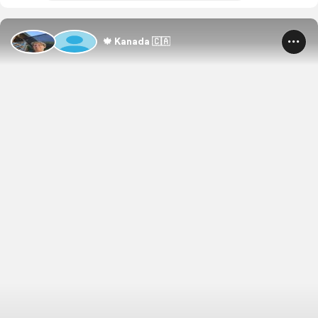
🍁 Kanada 🇨🇦