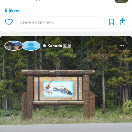
5 likes
🍁 Kanada 🇨🇦