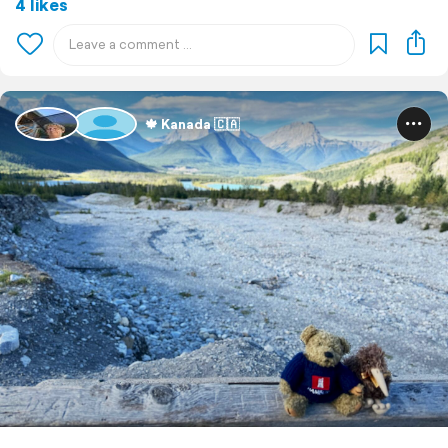
4 likes
🍁 Kanada 🇨🇦