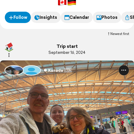
Follow
Insights
Calendar
Photos
S
Newest first
Trip start
September 16, 2024
🍁 Kanada 🇨🇦