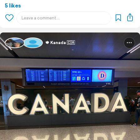
5 likes
🍁 Kanada 🇨🇦