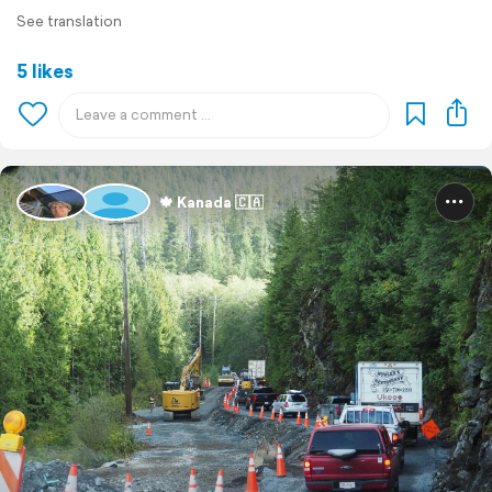
See translation
5 likes
🍁 Kanada 🇨🇦