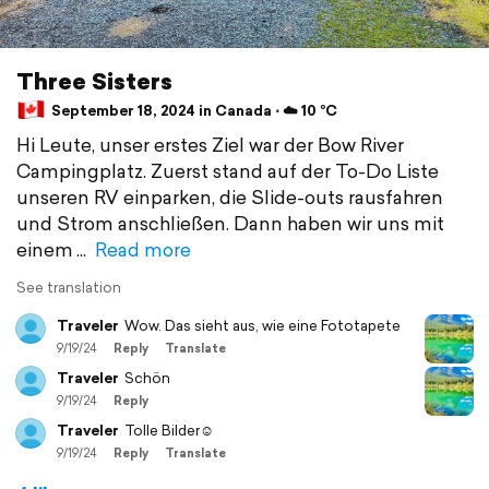
Three Sisters
September 18, 2024 in Canada ⋅ ☁️ 10 °C
Hi Leute, unser erstes Ziel war der Bow River
Campingplatz. Zuerst stand auf der To-Do Liste
unseren RV einparken, die Slide-outs rausfahren
und Strom anschließen. Dann haben wir uns mit
einem
Read more
See translation
Traveler
Wow. Das sieht aus, wie eine Fototapete
9/19/24
Reply
Translate
Traveler
Schön
9/19/24
Reply
Traveler
Tolle Bilder☺️
9/19/24
Reply
Translate