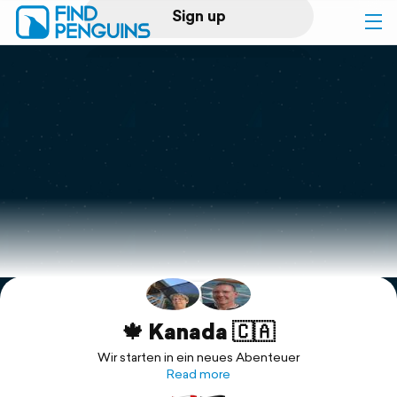
Sign up
Log in
Home
Print a book
Flyover video
Explore
Support
🍁 Kanada 🇨🇦
Wir starten in ein neues Abenteuer
Read more