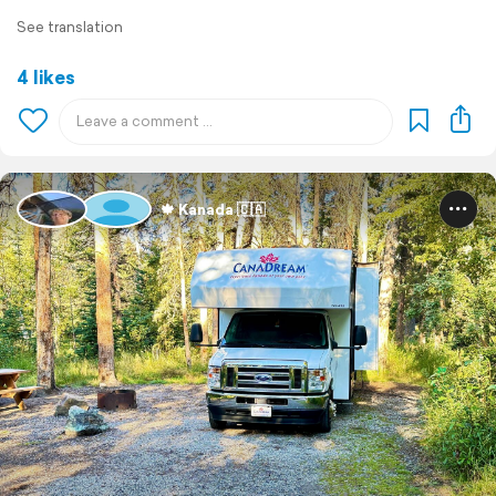
See translation
4 likes
🍁 Kanada 🇨🇦