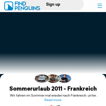
Sign up
Log in
Home
Print a book
Flyover video
Explore
Support
Sommerurlaub 2011 - Frankreich
Wir fahren im Sommer mal wieder nach Frankreich, unter
anderem zum 19. Welttreffen der 2CV Freunde in Salbris
Read more