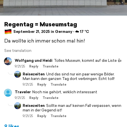
Regentag = Museumstag
September 21, 2025 in Germany ⋅ ☁️ 17 °C
Da wollte ich immer schon mal hin!
See translation
Wolfgang und Heidi
Tolles Museum, kommt auf die Liste 👍
9/21/25
Reply
Translate
Reisezeiten
Und das sind nur ein paar wenige Bilder.
Man kann den ganzen Tag dort verbringen. Echt toll!
9/21/25
Reply
Translate
Traveler
Noch nie gehört, wirklich interessant
9/21/25
Reply
Translate
Reisezeiten
Sollte man auf keinen Fall verpassen, wenn
man in der Gegend ist!
9/21/25
Reply
Translate
9 likes