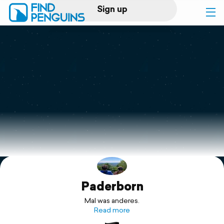
Sign up
Log in
Home
Print a book
Flyover video
Explore
Paderborn
Support
Mal was anderes.
Read more