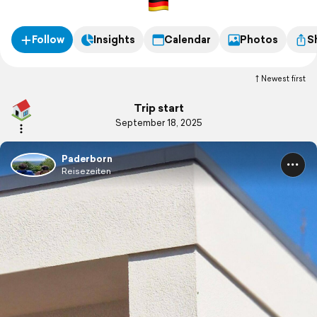
Follow
Insights
Calendar
Photos
S
Newest first
Trip start
September 18, 2025
Paderborn
Reisezeiten