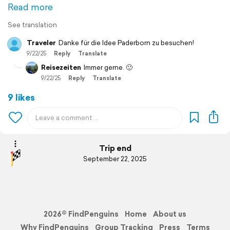
Read more
See translation
Traveler
Danke für die Idee Paderborn zu besuchen!
9/22/25
Reply
Translate
Reisezeiten
Immer gerne. 🙂
9/22/25
Reply
Translate
9 likes
Trip end
September 22, 2025
2026© FindPenguins
Home
About us
Why FindPenguins
Group Tracking
Press
Terms