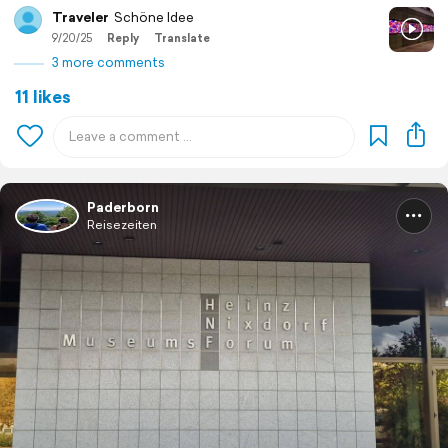
Traveler
Schöne Idee
9/20/25
Reply
Translate
3 more comments
11 likes
Paderborn
Reisezeiten