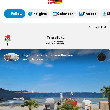
Follow
Insights
Calendar
Photos
S
Newest first
Trip start
June 3, 2023
Segeln in der dänischen Südsee
Friedrich Eickmann