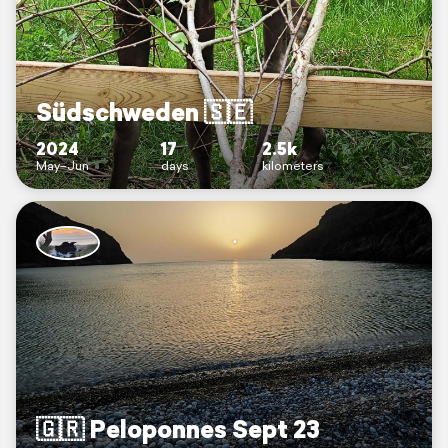
Südschweden 🇸🇪
2024
17
2.5k
May–Jun
days
kilometers
🇬🇷 Peloponnes Sept 23