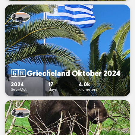
🇬🇷 Griecheland Oktober 2024
2024
17
4.0k
Sep–Oct
days
kilometers