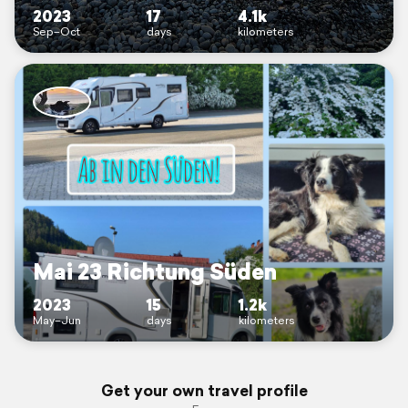
2023
17
4.1k
Sep–Oct
days
kilometers
Mai 23 Richtung Süden
2023
15
1.2k
May–Jun
days
kilometers
Get your own travel profile