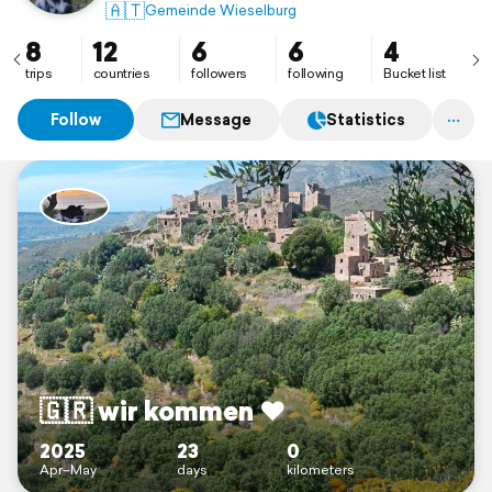
Tierwohl.
🇦🇹
Gemeinde Wieselburg
8
12
6
6
4
trips
countries
followers
following
Bucket list
Follow
Message
Statistics
🇬🇷 wir kommen ❤️
2025
23
0
Apr–May
days
kilometers