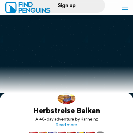
Sign up
Log in
Home
Print a book
Flyover video
Explore
Herbstreise Balkan
Support
A 48-day adventure by Karlheinz
Read more