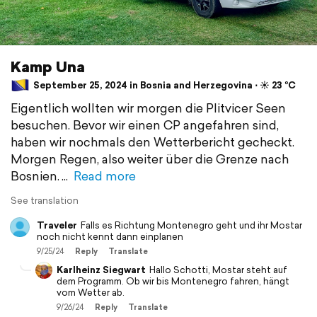
Kamp Una
September 25, 2024 in Bosnia and Herzegovina ⋅ ☀️ 23 °C
Eigentlich wollten wir morgen die Plitvicer Seen
besuchen. Bevor wir einen CP angefahren sind,
haben wir nochmals den Wetterbericht gecheckt.
Morgen Regen, also weiter über die Grenze nach
Bosnien.
Read more
See translation
Traveler
Falls es Richtung Montenegro geht und ihr Mostar
noch nicht kennt dann einplanen
9/25/24
Reply
Translate
Karlheinz Siegwart
Hallo Schotti, Mostar steht auf
dem Programm. Ob wir bis Montenegro fahren, hängt
vom Wetter ab.
9/26/24
Reply
Translate