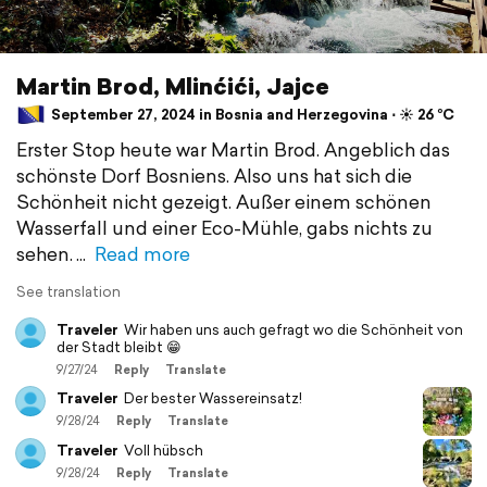
Martin Brod, Mlinćići, Jajce
September 27, 2024 in Bosnia and Herzegovina ⋅ ☀️ 26 °C
Erster Stop heute war Martin Brod. Angeblich das
schönste Dorf Bosniens. Also uns hat sich die
Schönheit nicht gezeigt. Außer einem schönen
Wasserfall und einer Eco-Mühle, gabs nichts zu
sehen.
Read more
See translation
Traveler
Wir haben uns auch gefragt wo die Schönheit von
der Stadt bleibt 😁
9/27/24
Reply
Translate
Traveler
Der bester Wassereinsatz!
9/28/24
Reply
Translate
Traveler
Voll hübsch
9/28/24
Reply
Translate