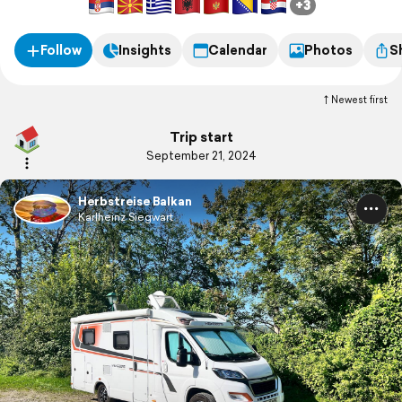
+3
Follow
Insights
Calendar
Photos
S
Newest first
Trip start
September 21, 2024
Herbstreise Balkan
Karlheinz Siegwart