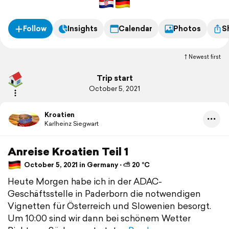
Follow
Insights
Calendar
Photos
S
Newest first
Trip start
October 5, 2021
Kroatien
Karlheinz Siegwart
Anreise Kroatien Teil 1
October 5, 2021 in Germany ⋅ ⛅ 20 °C
Heute Morgen habe ich in der ADAC-
Geschäftsstelle in Paderborn die notwendigen
Vignetten für Österreich und Slowenien besorgt.
Um 10:00 sind wir dann bei schönem Wetter