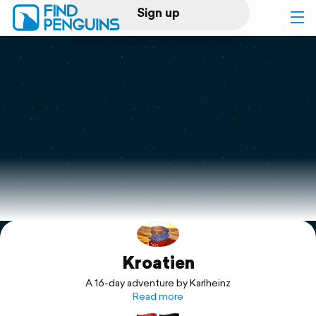
Sign up
Log in
Home
Print a book
Flyover video
Explore
Kroatien
Support
A 16-day adventure by Karlheinz
Read more