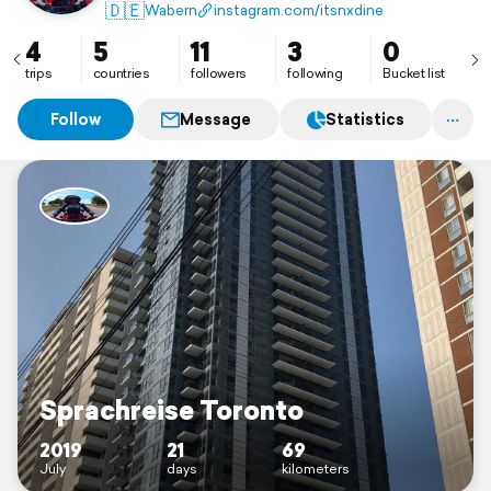
hier lesen was ich so erlebe. 🗺️🥰
🇩🇪
Wabern
instagram.com/itsnxdine
4
5
11
3
0
trips
countries
followers
following
Bucket list
Follow
Message
Statistics
Sprachreise Toronto
2019
21
69
July
days
kilometers