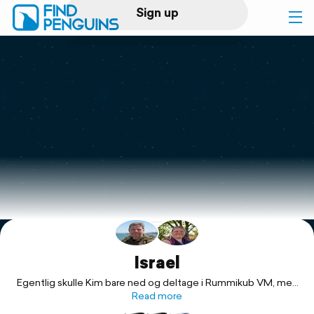
Sign up
Log in
Home
Print a book
Flyover video
Explore
Support
Israel
Egentlig skulle Kim bare ned og deltage i Rummikub VM, men
vi tænkte af få lidt ferie ud af det. Vi starter i Tel Aviv, besøger
Read more
Petra i Jordan, nyder Eilat ved Rødehavet og slutter i