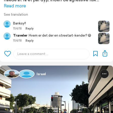
Read more
See translation
Banksy!!
11/4/18
Reply
Traveler
Hvem er det der en streetart-kender? 😄
11/4/18
Reply
Israel