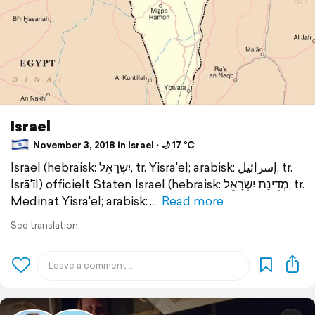
Israel
November 3, 2018 in Israel ⋅ 🌙 17 °C
Israel (hebraisk: יִשְרָאֵל, tr. Yisra'el; arabisk: إسرائيل, tr.
Isrā'īl) officielt Staten Israel (hebraisk: מְדִינַת יִשְרָאֵל, tr.
Medinat Yisra'el; arabisk:
Read more
See translation