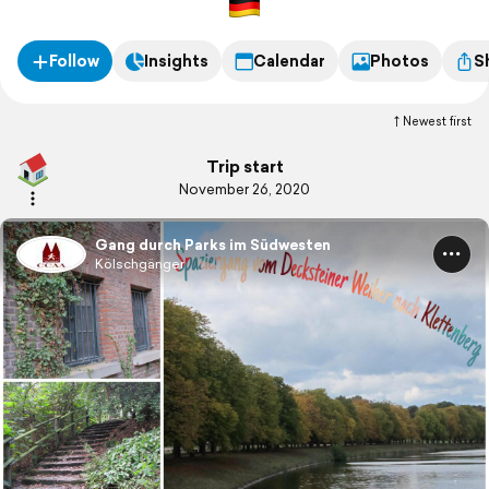
Follow
Insights
Calendar
Photos
S
Newest first
Trip start
November 26, 2020
Gang durch Parks im Südwesten
Kölschgänger