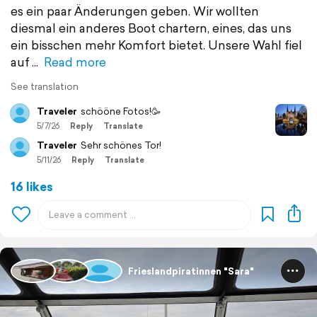
es ein paar Änderungen geben. Wir wollten
diesmal ein anderes Boot chartern, eines, das uns
ein bisschen mehr Komfort bietet. Unsere Wahl fiel
auf
Read more
See translation
Traveler
schööne Fotos!🥳
5/7/26
Reply
Translate
Traveler
Sehr schönes Tor!
5/11/26
Reply
Translate
16 likes
Frieslandpiratinnen "Sara"