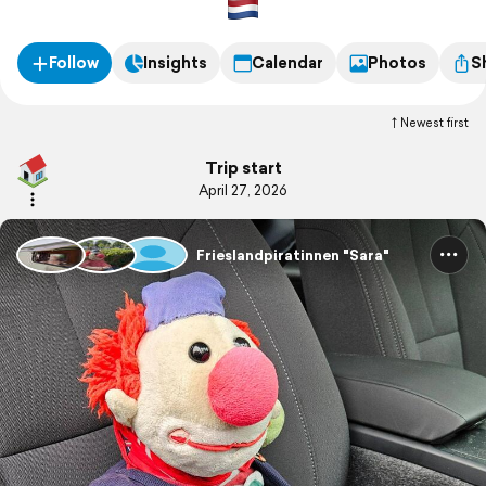
Follow
Insights
Calendar
Photos
S
Newest first
Trip start
April 27, 2026
Frieslandpiratinnen "Sara"