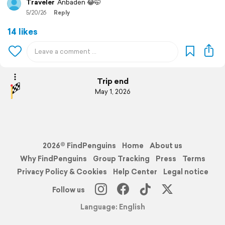
Traveler
Anbaden 😂🤭
5/20/26
Reply
14 likes
Trip end
May 1, 2026
2026© FindPenguins
Home
About us
Why FindPenguins
Group Tracking
Press
Terms
Privacy Policy & Cookies
Help Center
Legal notice
Follow us
Language: English