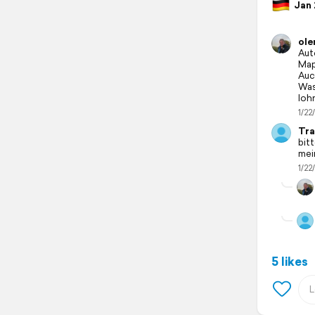
Jan 2
ol
Aut
Map
Auc
Was 
loh
1/22
Tra
bitt
mei
1/22
5 likes