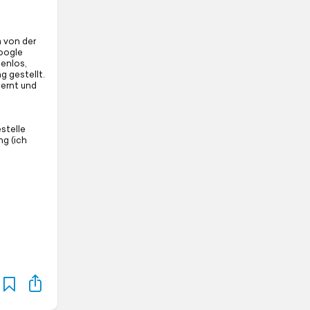
m von der
Google
tenlos,
g gestellt.
fernt und
stelle
ng (ich