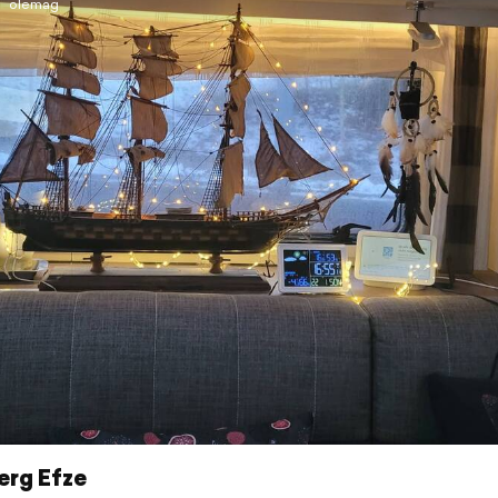
olemag
rg Efze