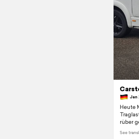
Carst
Jan 2
Heute M
Traglas
rüber g
See trans