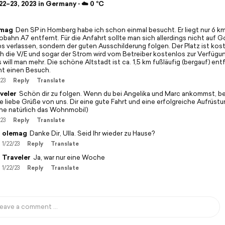
2–23, 2023 in Germany ⋅ ☁️ 0 °C
emag
Den SP in Homberg habe ich schon einmal besucht. Er liegt nur 6 k
obahn A7 entfernt. Für die Anfahrt sollte man sich allerdings nicht auf 
s verlassen, sondern der guten Ausschilderung folgen. Der Platz ist kos
h die V/E und sogar der Strom wird vom Betreiber kostenlos zur Verfügun
will man mehr. Die schöne Altstadt ist ca. 1,5 km fußläufig (bergauf) ent
nt einen Besuch.
/23
Reply
Translate
veler
Schön dir zu folgen. Wenn du bei Angelika und Marc ankommst, be
e liebe Grüße von uns. Dir eine gute Fahrt und eine erfolgreiche Aufrüstu
ne natürlich das Wohnmobil)
/23
Reply
Translate
olemag
Danke Dir, Ulla. Seid Ihr wieder zu Hause?
1/22/23
Reply
Translate
Traveler
Ja, war nur eine Woche
1/22/23
Reply
Translate