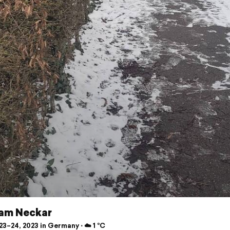
am Neckar
3–24, 2023 in Germany ⋅ ☁️ 1 °C