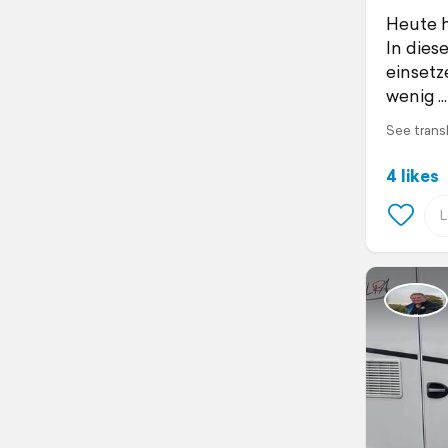
Heute h
In dies
einsetz
wenig
See trans
4 likes