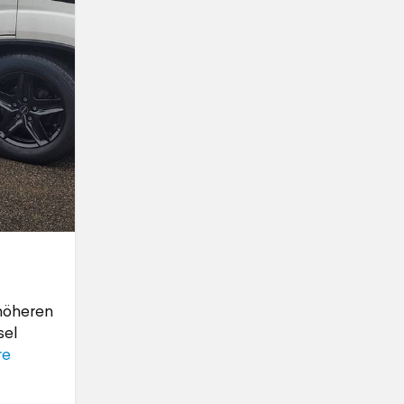
 höheren
sel
re