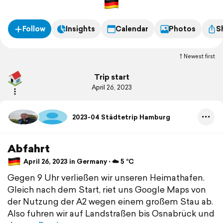
Follow
Insights
Calendar
Photos
S
Newest first
Trip start
April 26, 2023
2023-04 Städtetrip Hamburg
Abfahrt
April 26, 2023 in Germany ⋅ ☁️ 5 °C
Gegen 9 Uhr verließen wir unseren Heimathafen.
Gleich nach dem Start, riet uns Google Maps von
der Nutzung der A2 wegen einem großem Stau ab.
Also fuhren wir auf Landstraßen bis Osnabrück und