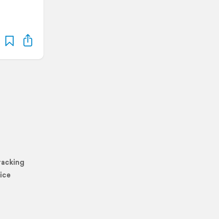
racking
ice