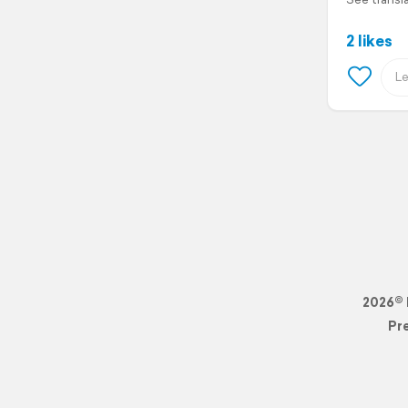
2 likes
2026© 
Pr