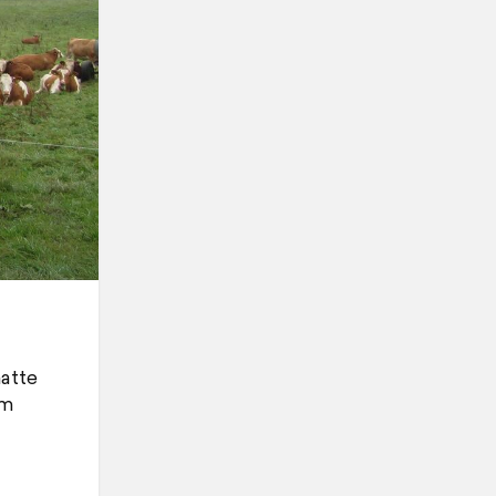
atte
im