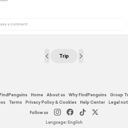
Trip
FindPenguins
Home
About us
Why FindPenguins
Group T
ess
Terms
Privacy Policy & Cookies
Help Center
Legal not
Follow us
Language: English