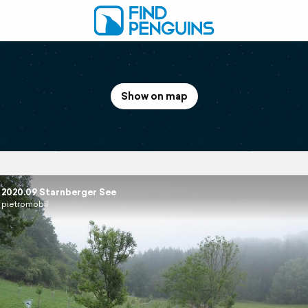
Show on map
2020.09 Starnberger See
pietromobil