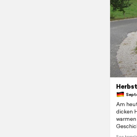
Herbst
Septe
Am heut
dicken H
warmen 
Geschic
See transl