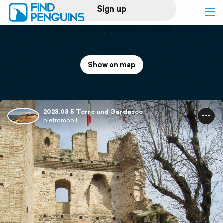
Sign up
Log in
Show on map
Home
Print a book
2023.03 5 Terre und Gardasee
pietromobil
Flyover video
Explore
Support