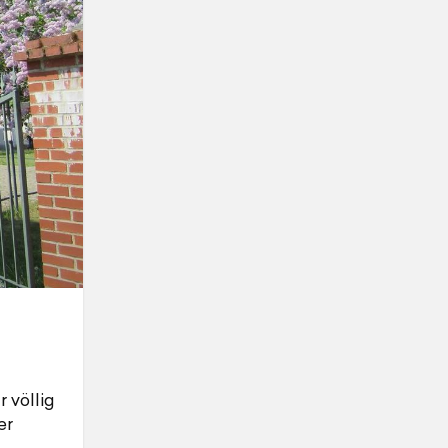
 völlig
er