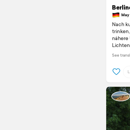
Berli
May 1
Nach ku
trinken
nähere 
Lichten
See trans