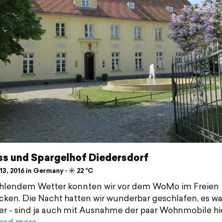
ss und Spargelhof Diedersdorf
3, 2016 in Germany ⋅ ☀️ 22 °C
ahlendem Wetter konnten wir vor dem WoMo im Freien
cken. Die Nacht hatten wir wunderbar geschlafen, es war
ier - sind ja auch mit Ausnahme der paar Wohnmobile hi
ead more