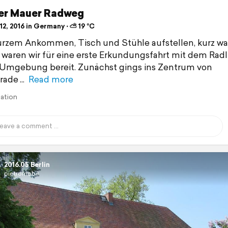
ner Mauer Radweg
2, 2016 in Germany ⋅ ⛅ 19 °C
rzem Ankommen, Tisch und Stühle aufstellen, kurz wa
, waren wir für eine erste Erkundungsfahrt mit dem Radl 
Umgebung bereit. Zunächst gings ins Zentrum von
rade
Read more
lation
2016.05 Berlin
pietromobil