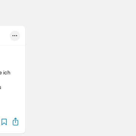
e ich
s