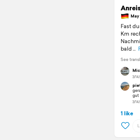
Anrei
May 1
Fast du
Km rec
Nachmit
bald
See trans
Mic
3/14/
pie
ger
gut 
3/14/
1 like