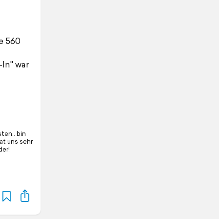
e 560
In" war
ten.. bin
at uns sehr
der!