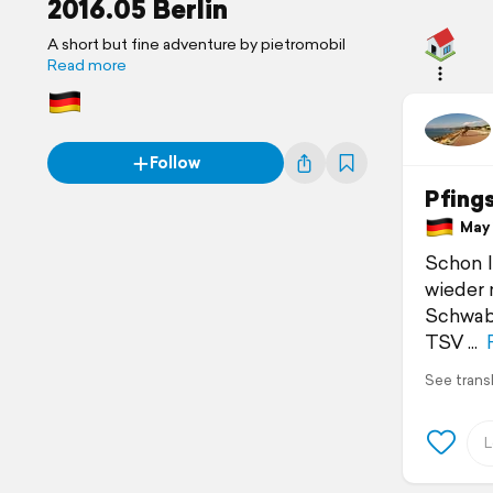
2016.05 Berlin
A short but fine adventure by pietromobil
Read more
Follow
Pfings
May 1
Schon l
wieder 
Schwabe
TSV
See trans