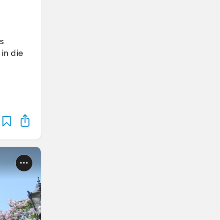
s
in die