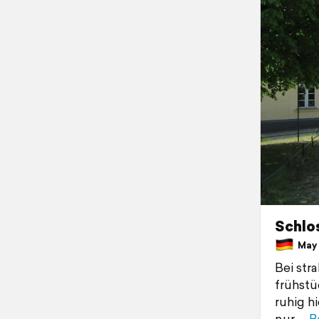
Schlo
May 1
Bei str
frühstü
ruhig h
nur
R