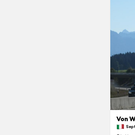
Von W
Septe