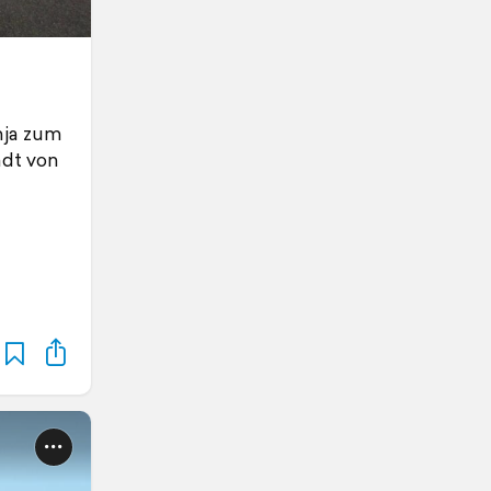
nja zum
adt von