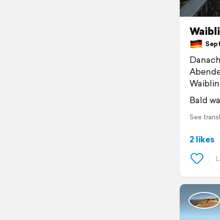
Waibli
Sept
Danach 
Abendes
Waiblin
Bald wa
See trans
2 likes