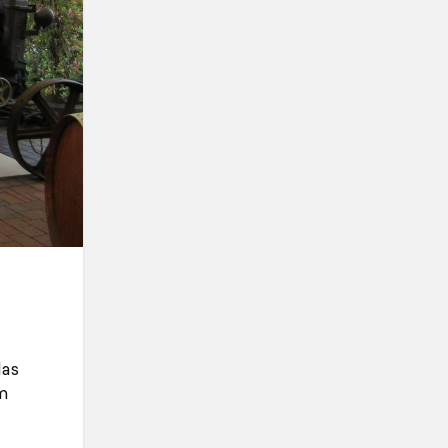
das
m