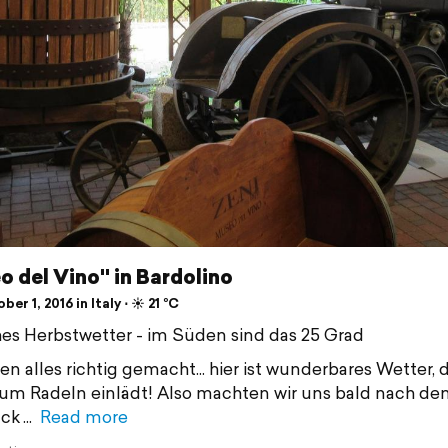
 del Vino" in Bardolino
er 1, 2016 in Italy ⋅ ☀️ 21 °C
hes Herbstwetter - im Süden sind das 25 Grad
en alles richtig gemacht... hier ist wunderbares Wetter, 
zum Radeln einlädt! Also machten wir uns bald nach de
ück
Read more