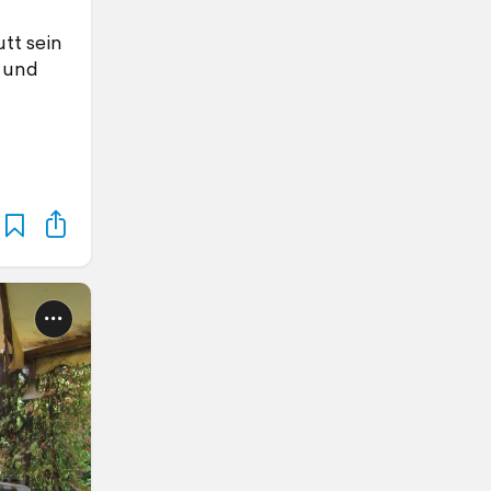
tt sein
a und