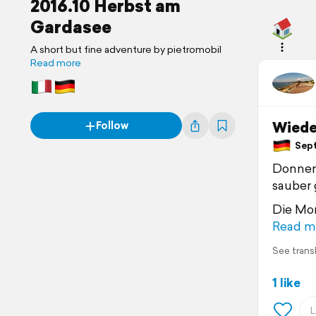
2016.10 Herbst am
Gardasee
A short but fine adventure by pietromobil
Read more
Wiede
Follow
Sept
Donners
sauber 
Die Mon
Read m
See trans
1 like