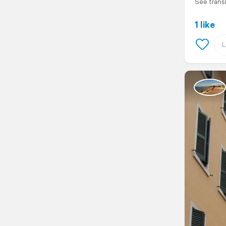
See trans
1 like