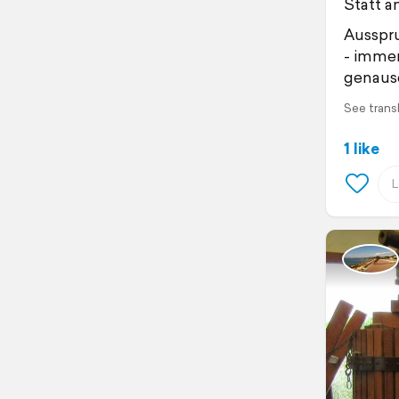
Statt a
Ausspru
- immer
genauso
See trans
1 like