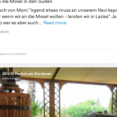
n die Mosel in den Süden
ch von Moni: "irgend etwas muss an unserem Navi kapu
 wenn wir an die Mosel wollen - landen wir in Lazise". J
 war es aber auch
Read more
lation
2016.10 Herbst am Gardasee
pietromobil