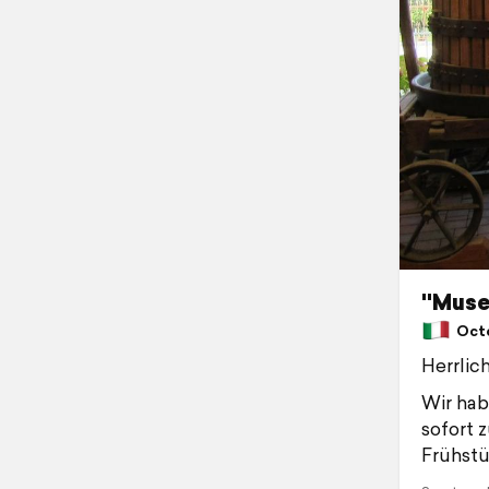
"Museo
Octob
Herrlic
Wir hab
sofort 
Frühst