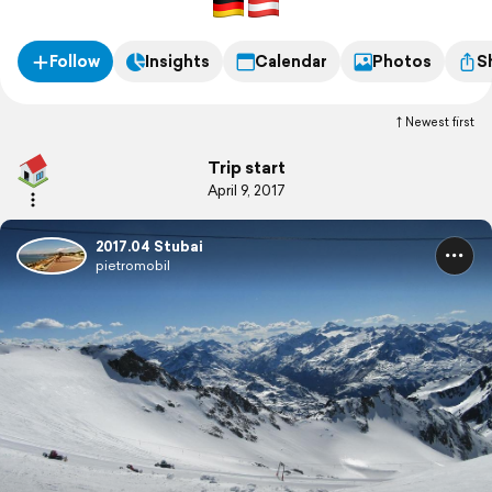
Follow
Insights
Calendar
Photos
S
Newest first
Trip start
April 9, 2017
2017.04 Stubai
pietromobil