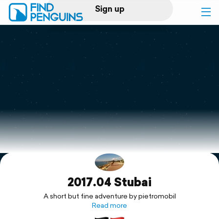
Sign up
Log in
Home
Print a book
Flyover video
Explore
2017.04 Stubai
Support
A short but fine adventure by pietromobil
Read more