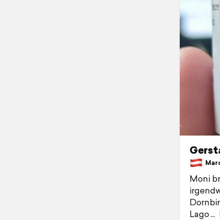
Gerst
March
Moni br
irgendw
Dornbir
Lago