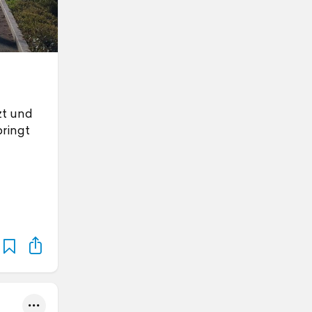
zt und
ringt