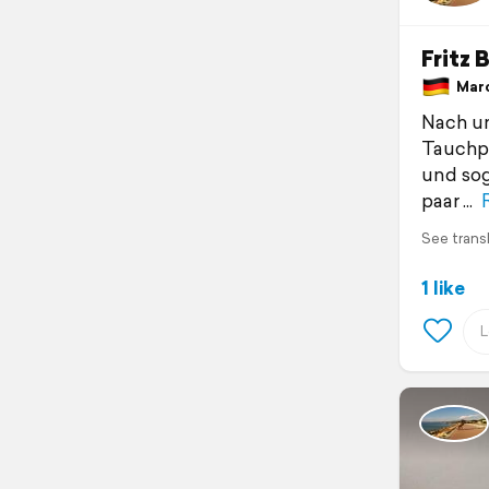
Fritz 
March
Nach un
Tauchpu
und sog
paar
See trans
1 like