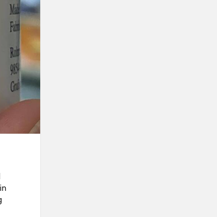
d
in
g