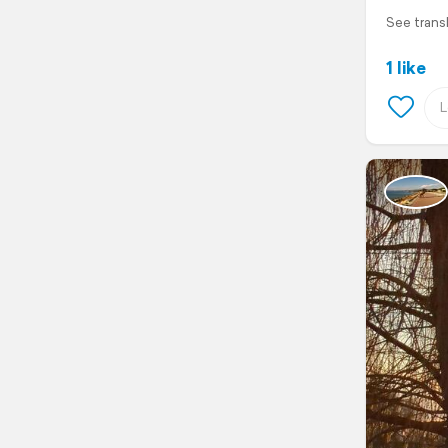
See trans
1 like