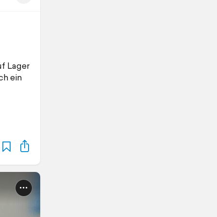
uf Lager
ch ein