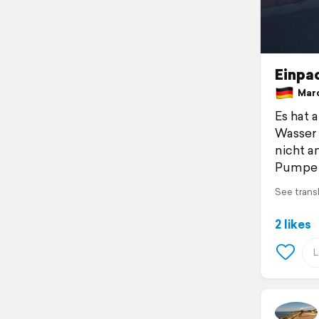
Einpa
March
Es hat 
Wasser 
nicht a
Pumpe
See trans
2 likes