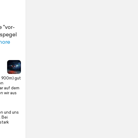
 "vor-
sspegel
more
. 900m) gut
en
ar auf dem
n wir aus
ren und uns
 Bei
stark