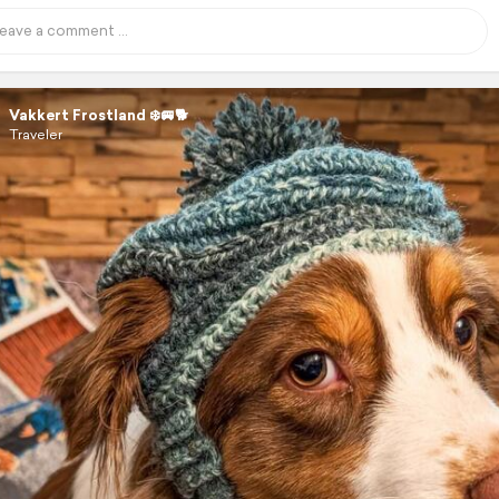
Vakkert Frostland ❄️🚐🐕
Traveler