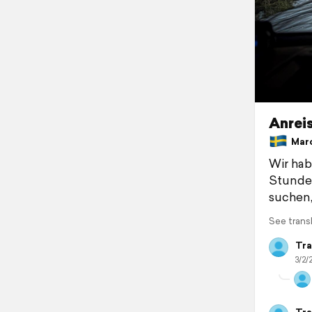
Anreise
March
Wir hab
Stunden
suchen,
See trans
Tra
3/2/