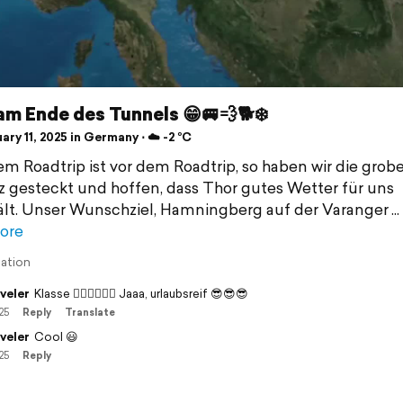
am Ende des Tunnels 😁🚐💨🐕❄️
ry 11, 2025 in Germany ⋅ ☁️ -2 °C
m Roadtrip ist vor dem Roadtrip, so haben wir die grobe
z gesteckt und hoffen, dass Thor gutes Wetter für uns
ält. Unser Wunschziel, Hamningberg auf der Varanger
ore
lation
veler
Klasse 👍🏻👍🏻👍🏻 Jaaa, urlaubsreif 😎😎😎
25
Reply
Translate
veler
Cool 😃
25
Reply