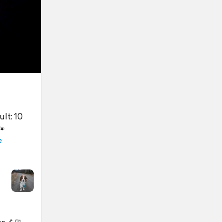
lt: 10
🐾
e