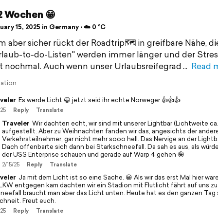
2 Wochen 😁
ary 15, 2025 in Germany ⋅ ☁️ 0 °C
 aber sicher rückt der Roadtrip🗺️ in greifbare Nähe, die
aub-to-do-Listen" werden immer länger und der Stre
gt nochmal. Auch wenn unser Urlaubsreifegrad
Read 
lation
veler
Es werde Licht 😀 jetzt seid ihr echte Norweger 👍👍👍
/25
Reply
Translate
Traveler
Wir dachten echt, wir sind mit unserer Lightbar (Lichtweite ca
aufgestellt. Aber zu Weihnachten fanden wir das, angesichts der ander
Verkehrsteilnehmer, gar nicht mehr sooo hell. Das Nervige an der Lightb
Dach offenbarte sich dann bei Starkschneefall. Da sah es aus, als würde
der USS Enterprise schauen und gerade auf Warp 4 gehen 🤪
2/15/25
Reply
Translate
veler
Ja mit dem Licht ist so eine Sache. 😀 Als wir das erst Mal hier wa
 LKW entgegen kam dachten wir ein Stadion mit Flutlicht fährt auf uns zu.
neefall braucht man aber das Licht unten. Heute hat es den ganzen Tag 
chneit. Freut euch.
/25
Reply
Translate