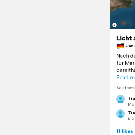
2
Licht 
Janua
Nach de
für Mär
bereith
Read m
See trans
Tra
1/12/
Tra
1/12/
11 likes