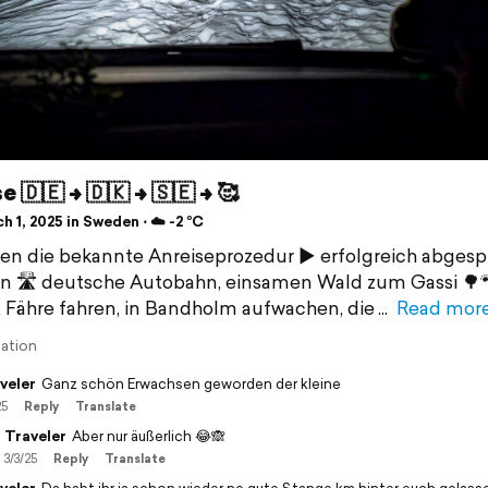
 🇩🇪 -> 🇩🇰 -> 🇸🇪 -> 🥰
 1, 2025 in Sweden ⋅ ☁️ -2 °C
en die bekannte Anreiseprozedur ▶️ erfolgreich abgespu
 🛣️ deutsche Autobahn, einsamen Wald zum Gassi 🌳
 Fähre fahren, in Bandholm aufwachen, die
Read mor
lation
veler
Ganz schön Erwachsen geworden der kleine
25
Reply
Translate
Traveler
Aber nur äußerlich 😂🙈
3/3/25
Reply
Translate