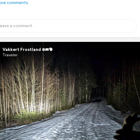
ore comments
Vakkert Frostland ❄️🚐🐕
Traveler