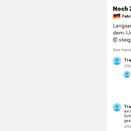
Noch 
Febru
Langsam
dem-Url
🤯 stei
See trans
Tra
2/15
Tra
ein
Sch
ges
2/15