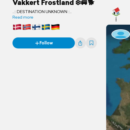
Vakkert Frostland ❄️🚐🐕
..:: DESTINATION UNKNOWN ::..
Read more
Follow