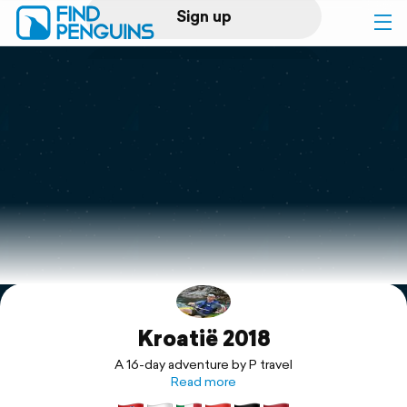
Sign up
Log in
Home
Print a book
Flyover video
Explore
Kroatië 2018
Support
A 16-day adventure by P travel
Read more