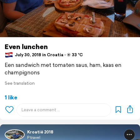
Even lunchen
July 30, 2018 in Croatia ⋅ ☀️ 33 °C
Een sandwich met tomaten saus, ham, kaas en
champignons
See translation
1 like
Kroatië 2018
P travel