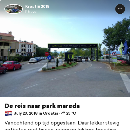
Kroatië 2018
P travel
De reis naar park mareda
July 23, 2018 in Croatia ⋅ ⛅ 25 °C
Vanochtend op tijd opgestaan. Daar lekker stevig
ontbeten met bacon, roerei en lekkere broodjes.