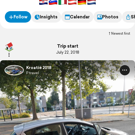
Follow
Insights
Calendar
Photos
S
Newest first
Trip start
July 22, 2018
Kroatië 2018
P travel