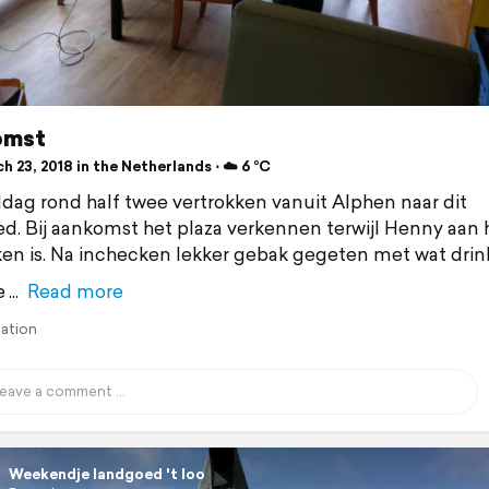
omst
 23, 2018 in the Netherlands ⋅ ☁️ 6 °C
ag rond half twee vertrokken vanuit Alphen naar dit
d. Bij aankomst het plaza verkennen terwijl Henny aan 
en is. Na inchecken lekker gebak gegeten met wat drin
e
Read more
lation
Weekendje landgoed 't loo