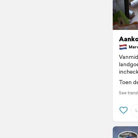
Aank
March
Vanmidd
landgoe
incheck
Toen d
See trans