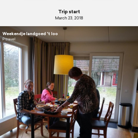
Trip start
March 23, 2018
Weekendje landgoed 't loo
P travel