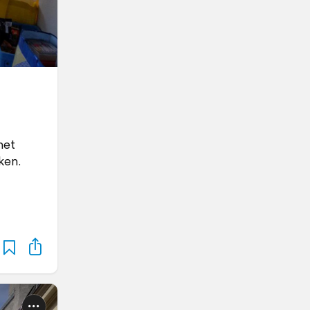
het
ken.