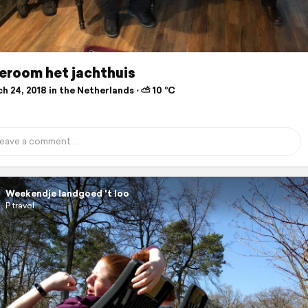
eroom het jachthuis
 24, 2018 in the Netherlands ⋅ ⛅ 10 °C
Weekendje landgoed 't loo
P travel