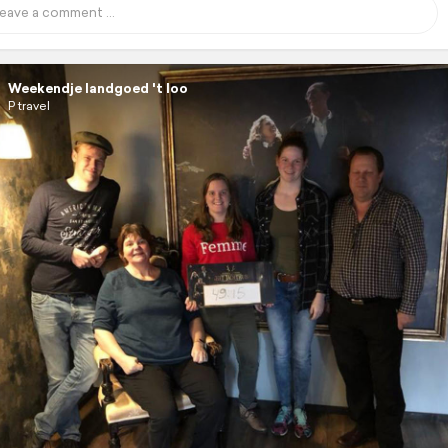
Weekendje landgoed 't loo
P travel