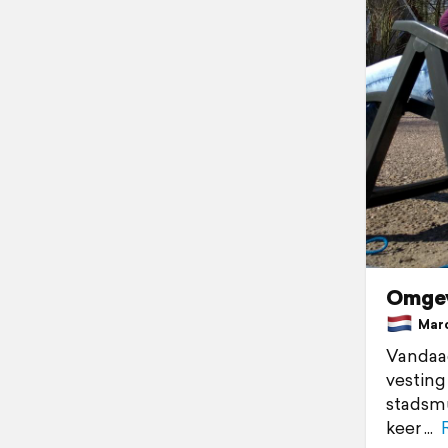
Omgev
Marc
Vandaag
vesting
stadsmu
keer