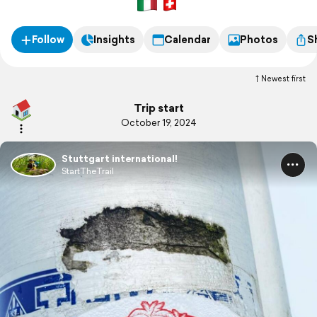
Follow
Insights
Calendar
Photos
S
Newest first
Trip start
October 19, 2024
Stuttgart international!
StartTheTrail