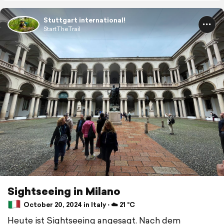
Stuttgart international!
StartTheTrail
Sightseeing in Milano
October 20, 2024 in Italy ⋅ ☁️ 21 °C
Heute ist Sightseeing angesagt. Nach dem