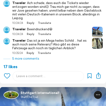
Traveler
Ach schade, dass euch die Tickets wieder
entzogen worden sind😕 Trau mich gar nicht zu sagen, dass
wir Juve gesehen haben, unmittelbar neben dem Gästeblock
mit vielen Deutsch-Italienern in unserem Block, allerdings in
Leipzig.
10/24/24
Reply
Translate
Traveler
Beeindruckend🤩
10/24/24
Reply
Translate
Traveler
Das ist ja ein Mega heiles Schild … hat es
auch noch seine Relevanz? Also gibt es diese
Fahrzeuge auch noch im täglichen Anblick?
10/25/24
Reply
Translate
5 more comments
17 likes
Stuttgart international!
StartTheTrail