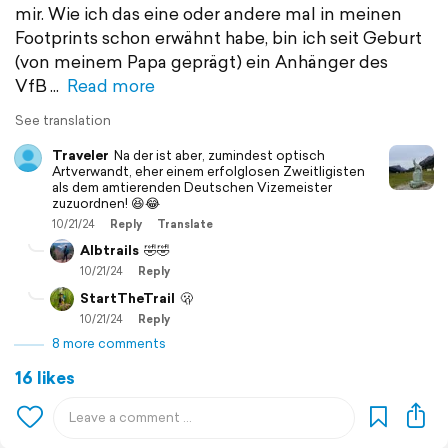
mir. Wie ich das eine oder andere mal in meinen
Footprints schon erwähnt habe, bin ich seit Geburt
(von meinem Papa geprägt) ein Anhänger des
VfB
Read more
See translation
Traveler
Na der ist aber, zumindest optisch
Artverwandt, eher einem erfolglosen Zweitligisten
als dem amtierenden Deutschen Vizemeister
zuzuordnen! 😆😂
10/21/24
Reply
Translate
Albtrails
🤣🤣
10/21/24
Reply
StartTheTrail
🫢
10/21/24
Reply
8 more comments
16 likes