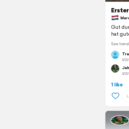
Erster
March
Gut dur
hat gut
See trans
Tra
3/21
Jah
3/21
1 like