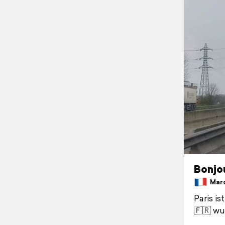
Bonjo
March
Paris i
🇫🇷 wu