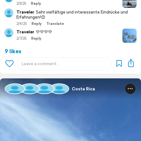
2/3/25
Reply
Traveler
Sehr vielfältige und interessante Eindrücke und
Erfahrungen!😊
2/4/25
Reply
Translate
Traveler
💛💛💛💛
2/7/25
Reply
9 likes
Costa Rica