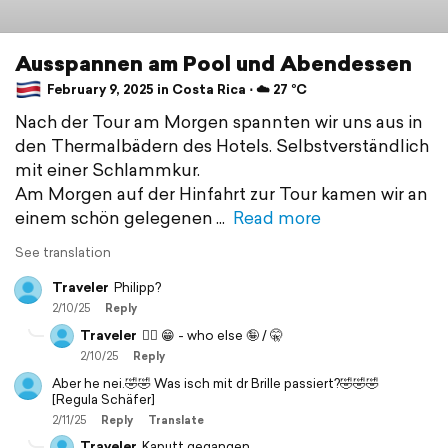
Ausspannen am Pool und Abendessen
February 9, 2025 in Costa Rica ⋅ ☁️ 27 °C
Nach der Tour am Morgen spannten wir uns aus in
den Thermalbädern des Hotels. Selbstverständlich
mit einer Schlammkur.
Am Morgen auf der Hinfahrt zur Tour kamen wir an
einem schön gelegenen
Read more
See translation
Traveler
Philipp?
2/10/25
Reply
Traveler
👍🏻 😁 - who else 🤪 / 🤫
2/10/25
Reply
Aber he nei.🤣🤣 Was isch mit dr Brille passiert?🤣🤣🤣
[Regula Schäfer]
2/11/25
Reply
Translate
Traveler
Kaputt gegangen…