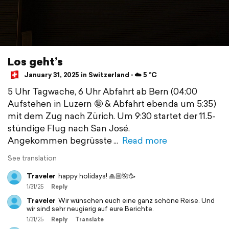
Los geht’s
January 31, 2025 in Switzerland ⋅ ☁️ 5 °C
5 Uhr Tagwache, 6 Uhr Abfahrt ab Bern (04:00
Aufstehen in Luzern 🤪 & Abfahrt ebenda um 5:35)
mit dem Zug nach Zürich. Um 9:30 startet der 11.5-
stündige Flug nach San José.
Angekommen begrüsste
Read more
See translation
Traveler
happy holidays! 🙏🏼🌺🥳
1/31/25
Reply
Traveler
Wir wünschen euch eine ganz schöne Reise. Und
wir sind sehr neugierig auf eure Berichte.
1/31/25
Reply
Translate