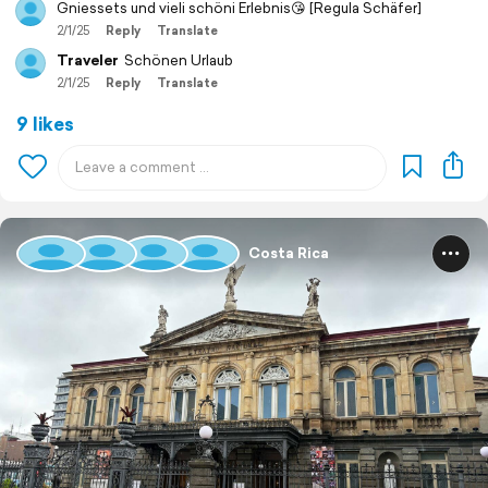
Gniessets und vieli schöni Erlebnis😘 [Regula Schäfer]
2/1/25
Reply
Translate
Traveler
Schönen Urlaub
2/1/25
Reply
Translate
9 likes
Costa Rica