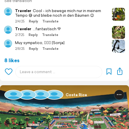
See translation
Traveler
Cool - ich bewege mich nur in meinem
Tempo 😅 und bleibe noch in den Bäumen 😉
2/4/25
Reply
Translate
Traveler
…fantastisch 💚
2/7/25
Reply
Translate
Muy sympatico, 🙋🏻‍♀️ [Sonja]
2/8/25
Reply
Translate
8 likes
Costa Rica