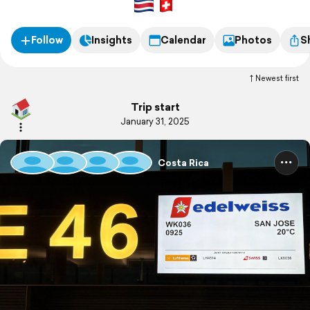
Follow
Insights
Calendar
Photos
S
Newest first
Trip start
January 31, 2025
Costa Rica