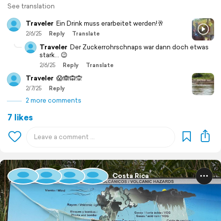
See translation
Traveler
Ein Drink muss erarbeitet werden!🥂
2/6/25
Reply
Translate
Traveler
Der Zuckerrohrschnaps war dann doch etwas
stark… 😉
2/6/25
Reply
Translate
Traveler
😱🙈🙉🙊
2/7/25
Reply
2 more comments
7 likes
Costa Rica