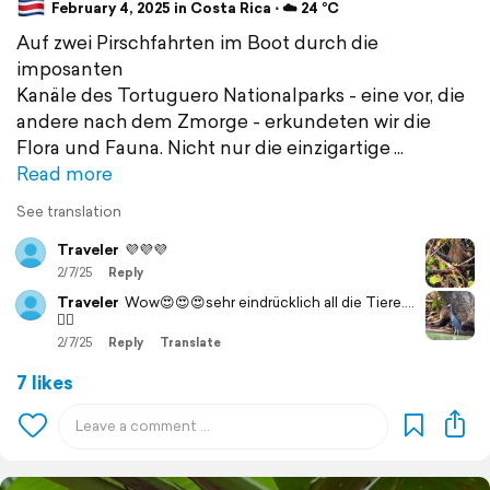
February 4, 2025 in Costa Rica ⋅ ☁️ 24 °C
Auf zwei Pirschfahrten im Boot durch die
imposanten
Kanäle des Tortuguero Nationalparks - eine vor, die
andere nach dem Zmorge - erkundeten wir die
Flora und Fauna. Nicht nur die einzigartige
Read more
See translation
Traveler
💜💜💜
2/7/25
Reply
Traveler
Wow😍😍😍sehr eindrücklich all die Tiere….
👌🏼
2/7/25
Reply
Translate
7 likes