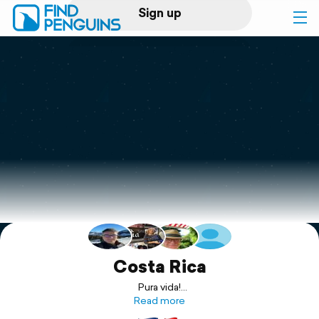
Sign up
Log in
Home
Print a book
Flyover video
Explore
Support
Costa Rica
Pura vida!
Zusammen mit Patrick, Pia und Philipp, Heidi, Jasmin und Rita
Read more
machten wir eine geführte Tour durch Costa Rica.