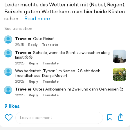
Leider machte das Wetter nicht mit (Nebel, Regen).
Bei sehr gutem Wetter kann man hier beide Küsten
sehen
Read more
See translation
Traveler
Gute Reise!
2/1/25
Reply
Translate
Traveler
Schade, wenn die Sicht zu wünschen übrig
lässt!😢😩
2/2/25
Reply
Translate
Was bedeutet „Tyrann“ im Namen…? Sieht doch
freundlich aus. [Sonja Meyer]
2/2/25
Reply
Translate
Traveler
Gutes Ankommen ihr Zwei und dann Geniessen 🥰
2/2/25
Reply
Translate
9 likes