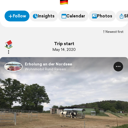
Follow
Insights
Calendar
Photos
S
Newest first
Trip start
May 14, 2020
Erholung an der Nordsee
Wohnmobil Rund Reisen