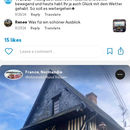
bewegend und heute habt Ihr ja auch Glück mit dem Wetter
gehabt. So soll es weitergehen🍀
9/26/24
Reply
Translate
Renee
Was für ein schöner Ausblick.
9/27/24
Reply
Translate
15 likes
France, Normandie
Wohnmobil Rund Reisen