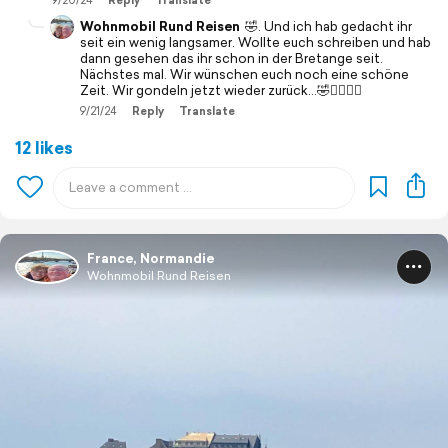
9/20/24
Reply
Translate
Wohnmobil Rund Reisen
🤣. Und ich hab gedacht ihr
seit ein wenig langsamer. Wollte euch schreiben und hab
dann gesehen das ihr schon in der Bretange seit.
Nächstes mal. Wir wünschen euch noch eine schöne
Zeit. Wir gondeln jetzt wieder zurück…🤣🙋‍♀️🙋‍♀️
9/21/24
Reply
Translate
12 likes
France, Normandie
Wohnmobil Rund Reisen