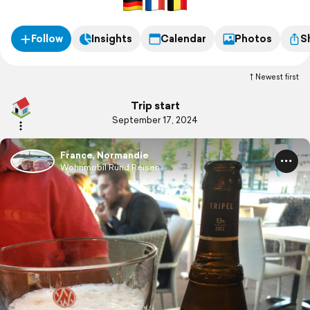
Follow
Insights
Calendar
Photos
S
Newest first
Trip start
September 17, 2024
France, Normandie
Wohnmobil Rund Reisen