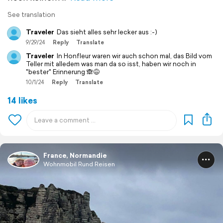
See translation
Traveler
Das sieht alles sehr lecker aus :-)
9/29/24
Reply
Translate
Traveler
In Honfleur waren wir auch schon mal, das Bild vom
Teller mit alledem was man da so isst, haben wir noch in
"bester" Erinnerung 🙈😅
10/1/24
Reply
Translate
14 likes
France, Normandie
Wohnmobil Rund Reisen