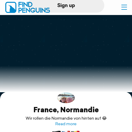
Sign up
Log in
Home
Print a book
Flyover video
Explore
France, Normandie
Support
Wir rollen die Normandie von hinten auf 😂
Read more