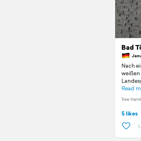
Bad T
Janua
Nach ei
weißen 
Landesg
Read m
See trans
5 likes