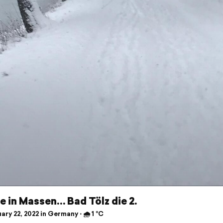
 in Massen… Bad Tölz die 2.
ry 22, 2022 in Germany ⋅ 🌧 1 °C