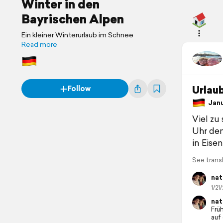
Winter in den
Bayrischen Alpen
Ein kleiner Winterurlaub im Schnee
Read more
Urlau
Follow
Janua
Viel zu
Uhr den
in Eise
See trans
nat
1/21/
nat
Frü
auf 