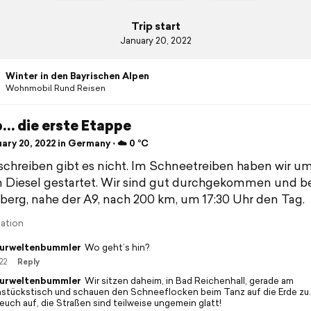
Trip start
January 20, 2022
Winter in den Bayrischen Alpen
Wohnmobil Rund Reisen
b… die erste Etappe
ry 20, 2022 in Germany ⋅ ☁️ 0 °C
 schreiben gibt es nicht. Im Schneetreiben haben wir um
 Diesel gestartet. Wir sind gut durchgekommen und 
nberg, nahe der A9, nach 200 km, um 17:30 Uhr den Tag.
lation
urweltenbummler
Wo geht’s hin?
22
Reply
urweltenbummler
Wir sitzen daheim, in Bad Reichenhall, gerade am
hstückstisch und schauen den Schneeflocken beim Tanz auf die Erde zu. 
euch auf, die Straßen sind teilweise ungemein glatt!