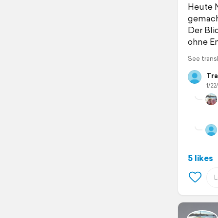
Heute N
gemacht
Der Bli
ohne End
See trans
Tra
1/22
5 likes