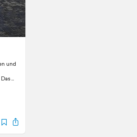
len und
 Das