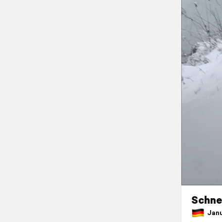
Schnee
Janua