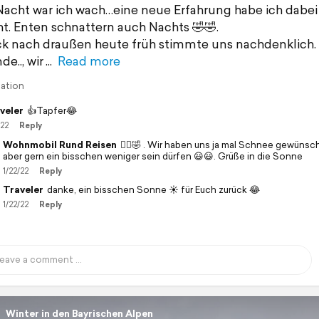
acht war ich wach…eine neue Erfahrung habe ich dabei
. Enten schnattern auch Nachts 🤣🤣.
ck nach draußen heute früh stimmte uns nachdenklich
e.., wir
Read more
lation
veler
👍Tapfer😂
/22
Reply
Wohnmobil Rund Reisen
🙋‍♀️🤣 . Wir haben uns ja mal Schnee gewünsc
aber gern ein bisschen weniger sein dürfen 😃😃. Grüße in die Sonne
1/22/22
Reply
Traveler
danke, ein bisschen Sonne ☀️ für Euch zurück 😂
1/22/22
Reply
Winter in den Bayrischen Alpen