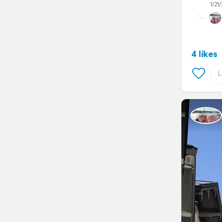
1/21/
4 likes