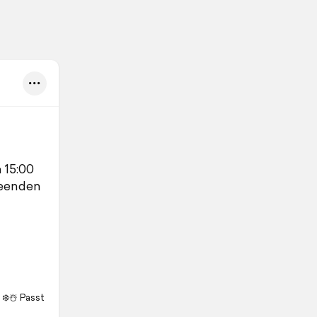
 15:00
beenden
❄️☃️ Passt