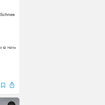
. Schnee
ht 😃. Hätte