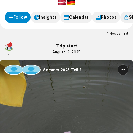
Follow
Insights
Calendar
Photos
S
Newest first
Trip start
August 12, 2025
Sommer 2025 Teil 2