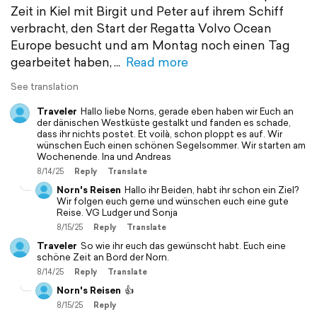
Zeit in Kiel mit Birgit und Peter auf ihrem Schiff
verbracht, den Start der Regatta Volvo Ocean
Europe besucht und am Montag noch einen Tag
gearbeitet haben,
Read more
See translation
Traveler
Hallo liebe Norns, gerade eben haben wir Euch an
der dänischen Westküste gestalkt und fanden es schade,
dass ihr nichts postet. Et voilà, schon ploppt es auf. Wir
wünschen Euch einen schönen Segelsommer. Wir starten am
Wochenende. Ina und Andreas
8/14/25
Reply
Translate
Norn's Reisen
Hallo ihr Beiden, habt ihr schon ein Ziel?
Wir folgen euch gerne und wünschen euch eine gute
Reise. VG Ludger und Sonja
8/15/25
Reply
Translate
Traveler
So wie ihr euch das gewünscht habt. Euch eine
schöne Zeit an Bord der Norn.
8/14/25
Reply
Translate
Norn's Reisen
👍
8/15/25
Reply