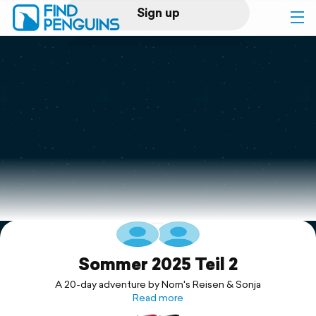
Sign up
Log in
Home
Print a book
Flyover video
Explore
Support
Sommer 2025 Teil 2
A 20-day adventure by Norn's Reisen & Sonja
Read more