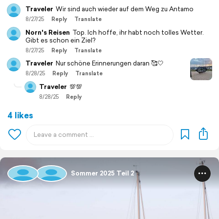
Traveler
Wir sind auch wieder auf dem Weg zu Antamo
8/27/25
Reply
Translate
Norn's Reisen
Top. Ich hoffe, ihr habt noch tolles Wetter.
Gibt es schon ein Ziel?
8/27/25
Reply
Translate
Traveler
Nur schöne Erinnerungen daran 🥰🤍
8/28/25
Reply
Translate
Traveler
💯💯
8/28/25
Reply
4 likes
Sommer 2025 Teil 2