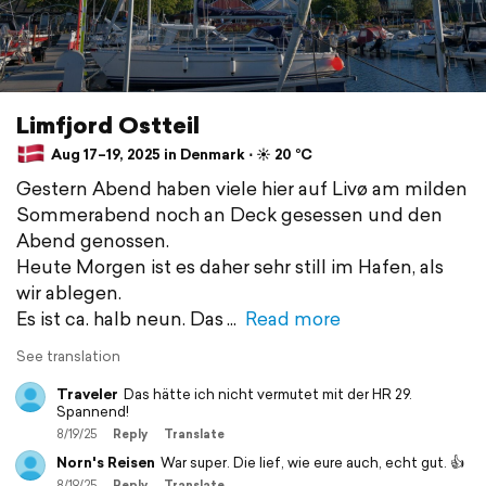
Limfjord Ostteil
Aug 17–19, 2025 in Denmark ⋅ ☀️ 20 °C
Gestern Abend haben viele hier auf Livø am milden
Sommerabend noch an Deck gesessen und den
Abend genossen.
Heute Morgen ist es daher sehr still im Hafen, als
wir ablegen.
Es ist ca. halb neun. Das
Read more
See translation
Traveler
Das hätte ich nicht vermutet mit der HR 29.
Spannend!
8/19/25
Reply
Translate
Norn's Reisen
War super. Die lief, wie eure auch, echt gut. 👍
8/19/25
Reply
Translate