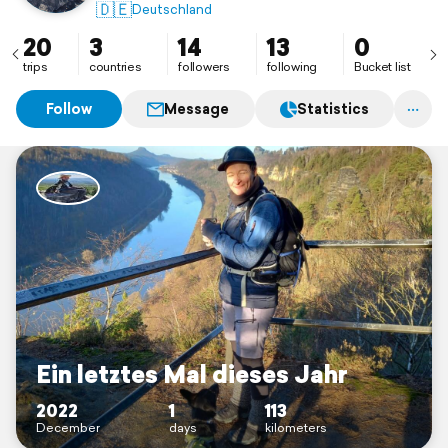
so, wie es die Zeit und es die Umstände ermöglichen.
🇩🇪
Deutschland
I am curious and love to be on the road. As time and
circumstances allow.
20
3
14
13
0
trips
countries
followers
following
Bucket list
Follow
Message
Statistics
Ein letztes Mal dieses Jahr
2022
1
113
December
days
kilometers