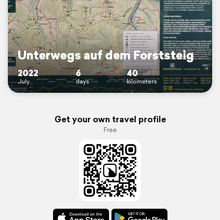
Unterwegs auf dem Forststeig
2022
6
40
July
days
kilometers
Get your own travel profile
Free