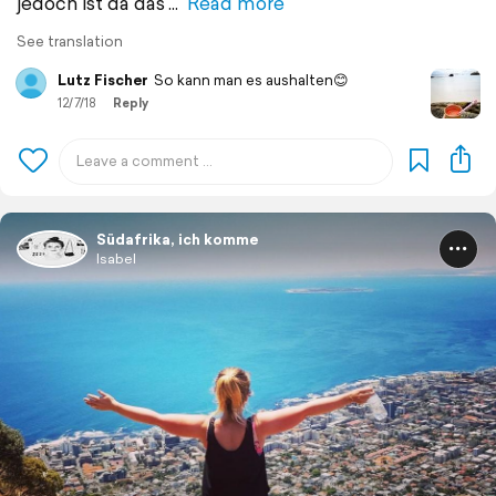
jedoch ist da das
Read more
See translation
Lutz Fischer
So kann man es aushalten😊
12/7/18
Reply
Südafrika, ich komme
Isabel