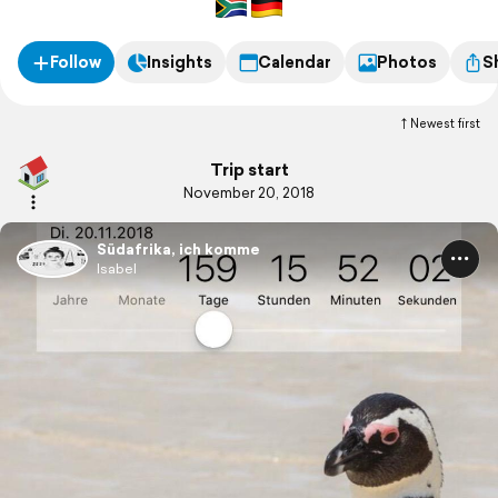
Follow
Insights
Calendar
Photos
S
Newest first
Trip start
November 20, 2018
Südafrika, ich komme
Isabel