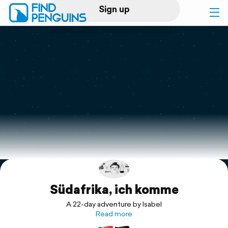
Sign up
Log in
Home
Print a book
Flyover video
Explore
Südafrika, ich komme
Support
A 22-day adventure by Isabel
Read more