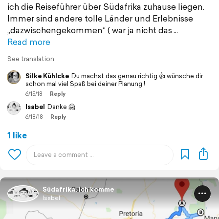
ich die Reiseführer über Südafrika zuhause liegen.
Immer sind andere tolle Länder und Erlebnisse
„dazwischengekommen“ ( war ja nicht das
Read more
See translation
Silke Kühlcke
Du machst das genau richtig 👍 wünsche dir
schon mal viel Spaß bei deiner Planung !
6/15/18
Reply
Isabel
Danke 🤗
6/18/18
Reply
1 like
Südafrika, ich komme
Isabel