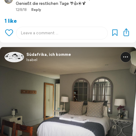
Genießt die restlichen Tage 🌴👍☀️🍹
12/8/18
Reply
1 like
Südafrika, ich komme
Isabel