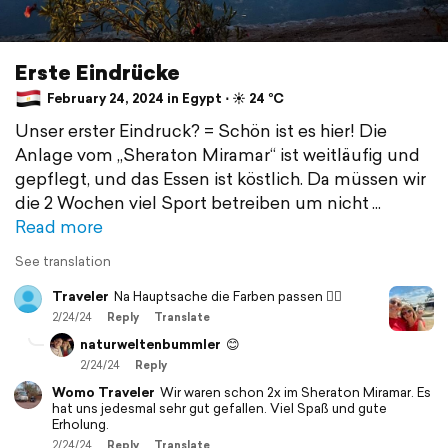
Erste Eindrücke
February 24, 2024 in Egypt ⋅ ☀️ 24 °C
Unser erster Eindruck? = Schön ist es hier! Die
Anlage vom „Sheraton Miramar“ ist weitläufig und
gepflegt, und das Essen ist köstlich. Da müssen wir
die 2 Wochen viel Sport betreiben um nicht
Read more
See translation
Traveler
Na Hauptsache die Farben passen 👌🏻
2/24/24
Reply
Translate
naturweltenbummler
😊
2/24/24
Reply
Womo Traveler
Wir waren schon 2x im Sheraton Miramar. Es
hat uns jedesmal sehr gut gefallen. Viel Spaß und gute
Erholung.
2/24/24
Reply
Translate