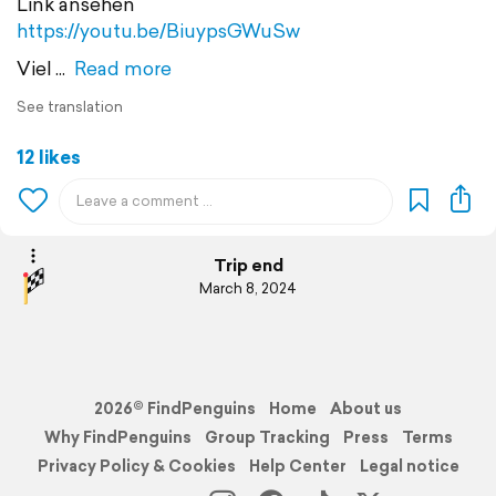
Link ansehen
https://youtu.be/BiuypsGWuSw
Viel
Read more
See translation
12 likes
Trip end
March 8, 2024
2026© FindPenguins
Home
About us
Why FindPenguins
Group Tracking
Press
Terms
Privacy Policy & Cookies
Help Center
Legal notice