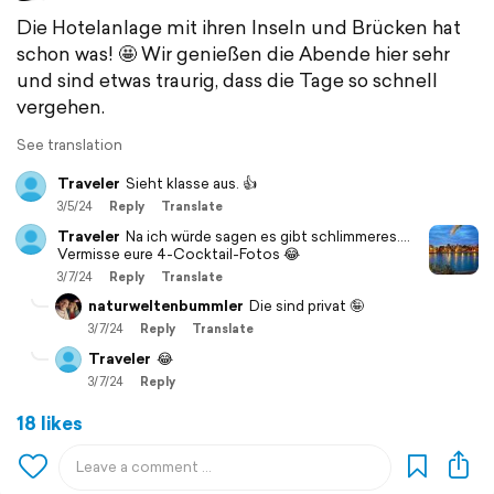
Die Hotelanlage mit ihren Inseln und Brücken hat
schon was! 🤩 Wir genießen die Abende hier sehr
und sind etwas traurig, dass die Tage so schnell
vergehen.
See translation
Traveler
Sieht klasse aus. 👍
3/5/24
Reply
Translate
Traveler
Na ich würde sagen es gibt schlimmeres….
Vermisse eure 4-Cocktail-Fotos 😂
3/7/24
Reply
Translate
naturweltenbummler
Die sind privat 🤪
3/7/24
Reply
Translate
Traveler
😂
3/7/24
Reply
18 likes