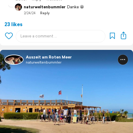
naturweltenbummler
Danke 🤩
2/24/24
Reply
23 likes
Auszeit am Roten Meer
naturweltenbummler