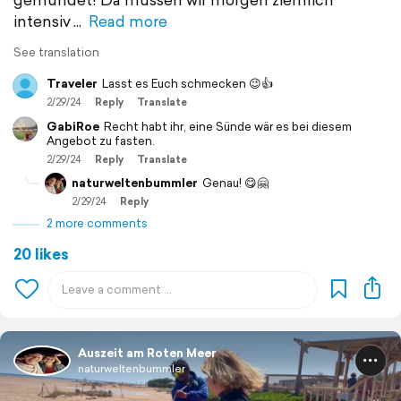
intensiv
Read more
See translation
Traveler
Lasst es Euch schmecken 😉👍
2/29/24
Reply
Translate
GabiRoe
Recht habt ihr, eine Sünde wär es bei diesem
Angebot zu fasten.
2/29/24
Reply
Translate
naturweltenbummler
Genau! 😋🤗
2/29/24
Reply
2 more comments
20 likes
Auszeit am Roten Meer
naturweltenbummler