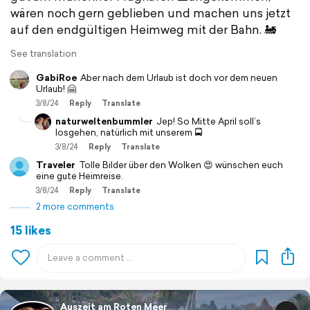
wären noch gern geblieben und machen uns jetzt
auf den endgültigen Heimweg mit der Bahn. 🚂
See translation
GabiRoe
Aber nach dem Urlaub ist doch vor dem neuen
Urlaub! 🤗
3/8/24
Reply
Translate
naturweltenbummler
Jep! So Mitte April soll’s
losgehen, natürlich mit unserem 🚍
3/8/24
Reply
Translate
Traveler
Tolle Bilder über den Wolken 😍 wünschen euch
eine gute Heimreise.
3/8/24
Reply
Translate
2 more comments
15 likes
Auszeit am Roten Meer