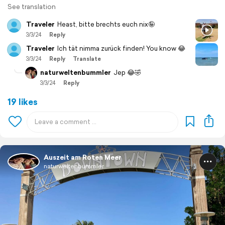
See translation
Traveler
Heast, bitte brechts euch nix🤪
3/3/24
Reply
Traveler
Ich tät nimma zurück finden! You know 😂
3/3/24
Reply
Translate
naturweltenbummler
Jep 😂🤣
3/3/24
Reply
19 likes
Auszeit am Roten Meer
naturweltenbummler