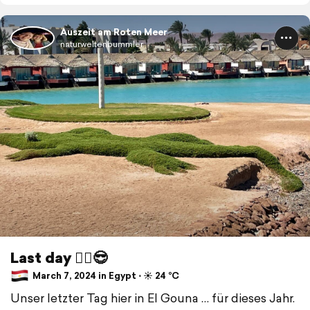
Auszeit am Roten Meer
naturweltenbummler
Last day 🤷‍♀️😎
March 7, 2024 in Egypt ⋅ ☀️ 24 °C
Unser letzter Tag hier in El Gouna … für dieses Jahr.