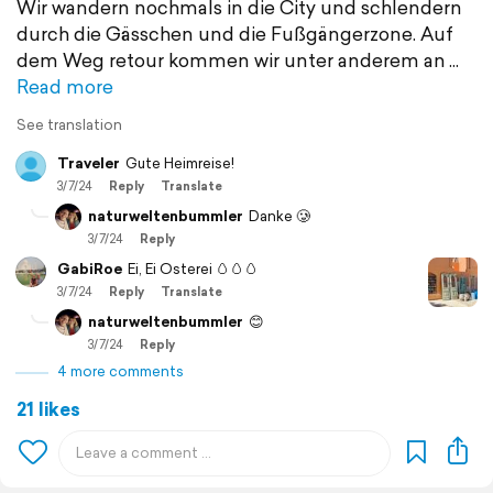
Wir wandern nochmals in die City und schlendern
durch die Gässchen und die Fußgängerzone. Auf
dem Weg retour kommen wir unter anderem an
Read more
See translation
Traveler
Gute Heimreise!
3/7/24
Reply
Translate
naturweltenbummler
Danke 🥲
3/7/24
Reply
GabiRoe
Ei, Ei Osterei 🥚🥚🥚
3/7/24
Reply
Translate
naturweltenbummler
😊
3/7/24
Reply
4 more comments
21 likes