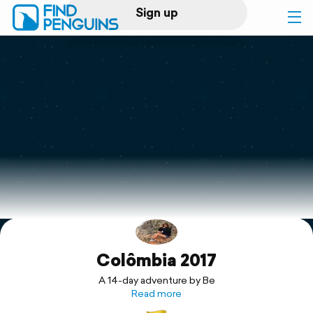
Sign up
Log in
Home
Print a book
Flyover video
Explore
Colômbia 2017
Support
A 14-day adventure by Be
Read more