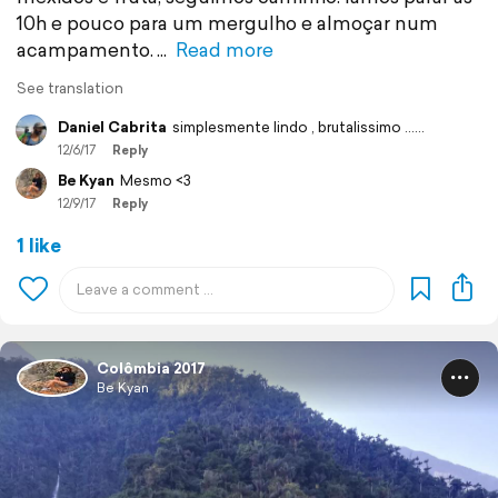
10h e pouco para um mergulho e almoçar num
acampamento.
Read more
See translation
Daniel Cabrita
simplesmente lindo , brutalissimo ......
12/6/17
Reply
Be Kyan
Mesmo <3
12/9/17
Reply
1 like
Colômbia 2017
Be Kyan