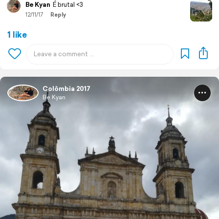
Be Kyan
É brutal <3
12/11/17
Reply
1 like
Colômbia 2017
Be Kyan