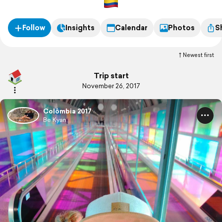
Follow
Insights
Calendar
Photos
S
Newest first
Trip start
November 26, 2017
Colômbia 2017
Be Kyan