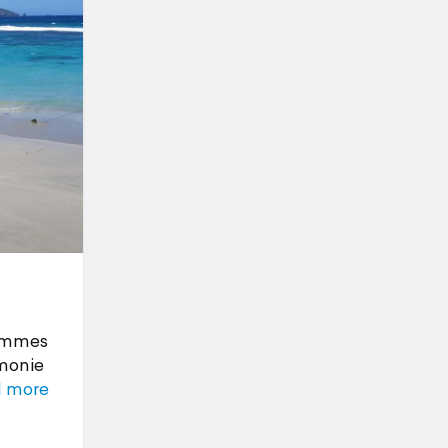
sommes
émonie
 more