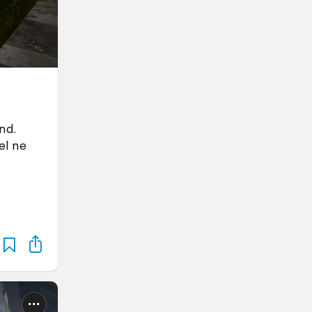
nd.
el ne