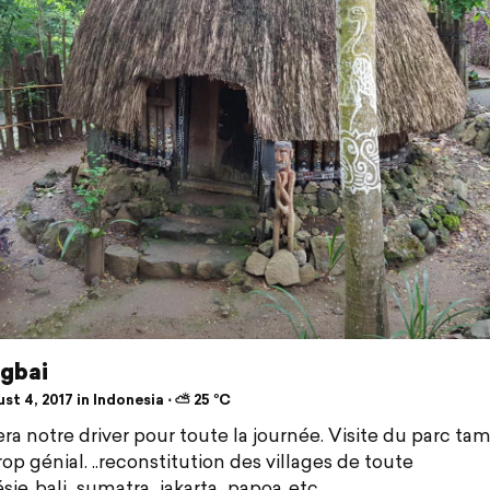
gbai
t 4, 2017 in Indonesia ⋅ ⛅ 25 °C
era notre driver pour toute la journée. Visite du parc ta
trop génial. ..reconstitution des villages de toute
sie..bali...sumatra...jakarta...papoa..etc