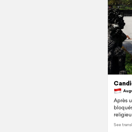
Candi
Augus
Après u
bloqués
religieu
See trans