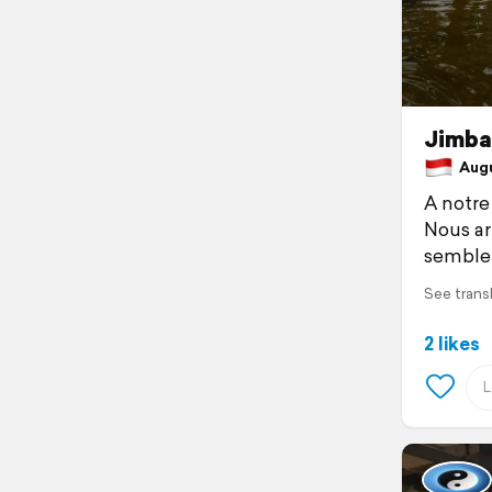
Jimba
Augus
A notre 
Nous arr
semble 
See trans
2 likes