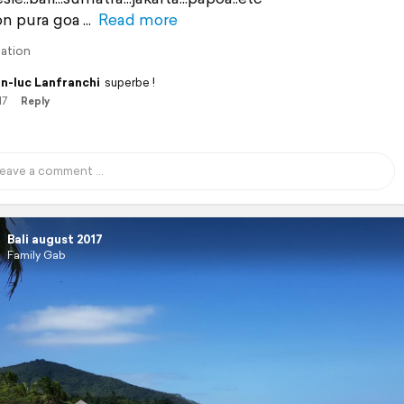
on pura goa
Read more
lation
n-luc Lanfranchi
superbe !
17
Reply
Bali august 2017
Family Gab