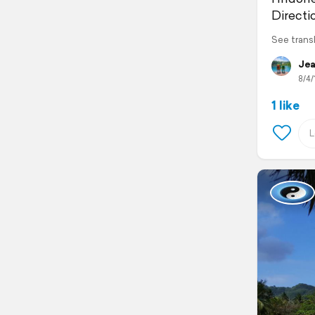
Directi
See trans
Jea
8/4/
1 like