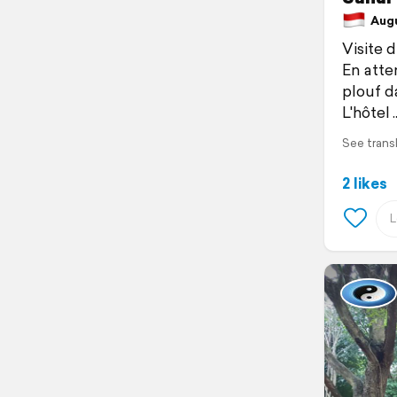
Augus
Visite d
En atten
plouf d
L'hôtel
See trans
2 likes