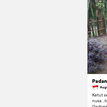
Padan
Augus
Ketut s
nusa. ..
l'Indoné