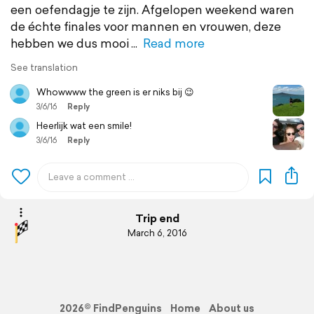
een oefendagje te zijn. Afgelopen weekend waren
de échte finales voor mannen en vrouwen, deze
hebben we dus mooi
Read more
See translation
Whowwww the green is er niks bij 😉
3/6/16
Reply
Heerlijk wat een smile!
3/6/16
Reply
Trip end
March 6, 2016
2026© FindPenguins
Home
About us