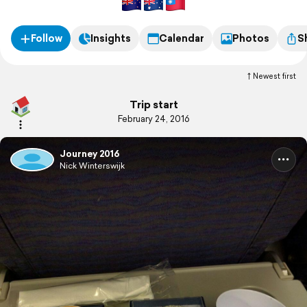
Follow
Insights
Calendar
Photos
S
Newest first
Trip start
February 24, 2016
Journey 2016
Nick Winterswijk