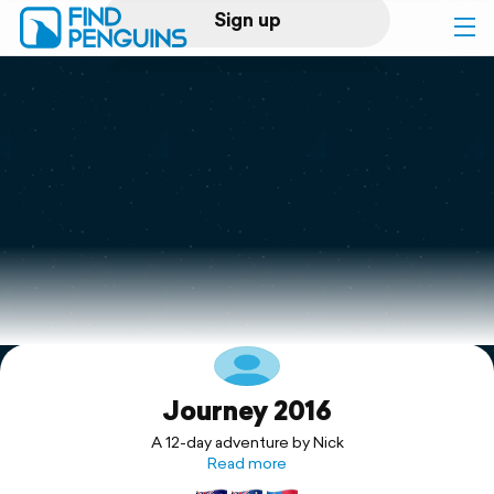
Sign up
Log in
Home
Print a book
Flyover video
Explore
Journey 2016
Support
A 12-day adventure by Nick
Read more