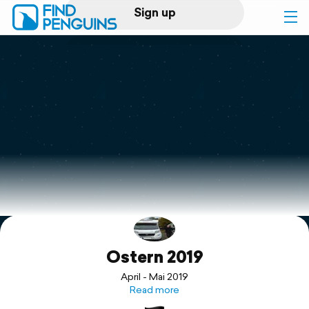
Sign up
Log in
Home
Print a book
Flyover video
Explore
Ostern 2019
Support
April - Mai 2019
Read more