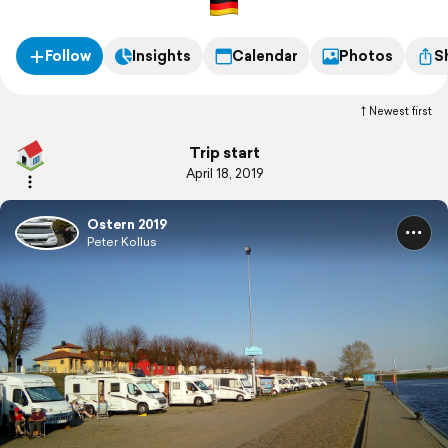
Follow
Insights
Calendar
Photos
S
Newest first
Trip start
April 18, 2019
Ostern 2019
Peter Kollus