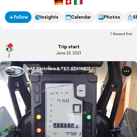
Follow
Insights
Calendar
Photos
S
Newest first
Trip start
June 23, 2021
HAT Sestriere & TET SCHWEIZ
Mongole