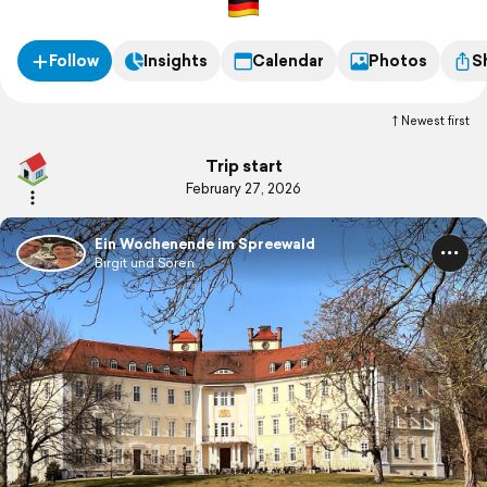
Follow
Insights
Calendar
Photos
S
Newest first
Trip start
February 27, 2026
Ein Wochenende im Spreewald
Birgit und Sören