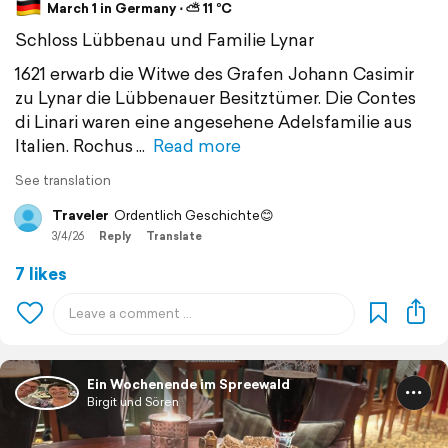
March 1 in Germany ⋅ ⛅ 11 °C
Schloss Lübbenau und Familie Lynar
1621 erwarb die Witwe des Grafen Johann Casimir
zu Lynar die Lübbenauer Besitztümer. Die Contes
di Linari waren eine angesehene Adelsfamilie aus
Italien. Rochus
Read more
See translation
Traveler
Ordentlich Geschichte😊
3/4/26
Reply
Translate
7 likes
Ein Wochenende im Spreewald
Birgit und Sören