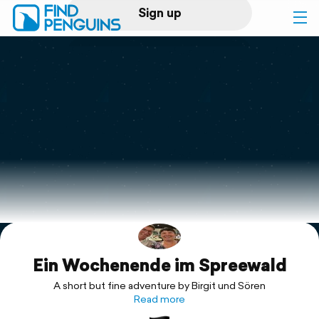
Sign up
Log in
Home
Print a book
Flyover video
Explore
Ein Wochenende im Spreewald
Support
A short but fine adventure by Birgit und Sören
Read more