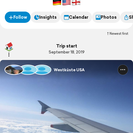
Follow
Insights
Calendar
Photos
S
Newest first
Trip start
September 18, 2019
Westküste USA