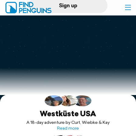
Sign up
Log in
Home
Print a book
Flyover video
Explore
Support
Westküste USA
A 18-day adventure by Curt, Wiebke & Kay
Read more