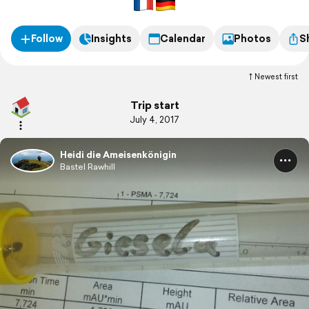
Follow
Insights
Calendar
Photos
S
Newest first
Trip start
July 4, 2017
Heidi die Ameisenkönigin
Bastel Rawhill