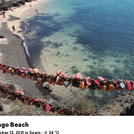
ngo Beach
er 13, 2021 in Spain ⋅ ☀️ 24 °C