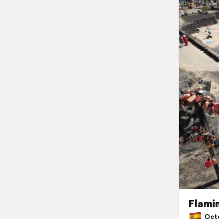
Flami
Octob