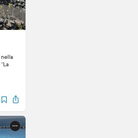
 nella
 “La