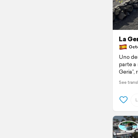
La Ger
Octob
Uno dei 
parte a
Geria”, 
See trans