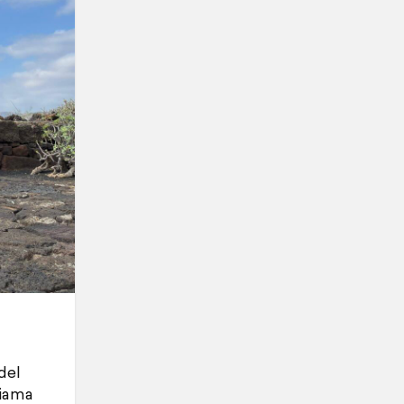
del
hiama