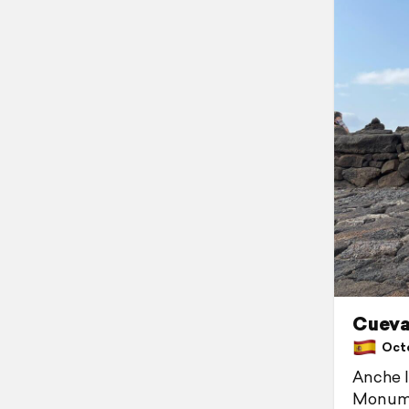
Cueva
Octob
Anche l
Monumen