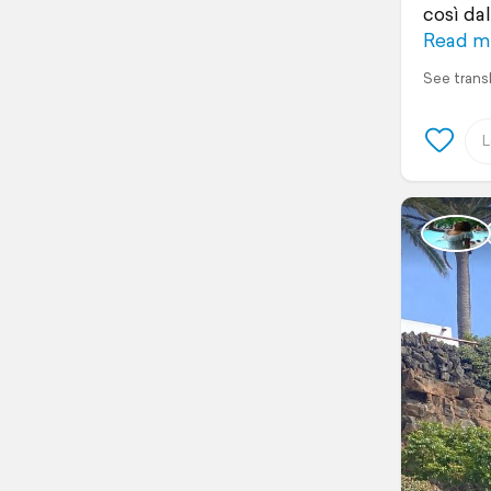
così da
Read m
See trans