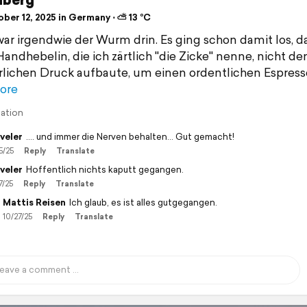
ber 12, 2025 in Germany ⋅ ⛅ 13 °C
ar irgendwie der Wurm drin. Es ging schon damit los, d
andhebelin, die ich zärtlich "die Zicke" nenne, nicht de
rlichen Druck aufbaute, um einen ordentlichen Espress
ore
lation
veler
.... und immer die Nerven behalten... Gut gemacht!
5/25
Reply
Translate
veler
Hoffentlich nichts kaputt gegangen.
7/25
Reply
Translate
Mattis Reisen
Ich glaub, es ist alles gutgegangen.
10/27/25
Reply
Translate