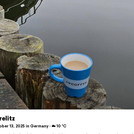
elitz
ber 13, 2025 in Germany ⋅ ☁️ 10 °C