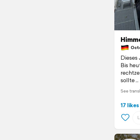
Himme
Octob
Dieses 
Bis heu
rechtze
sollte
See trans
17 likes