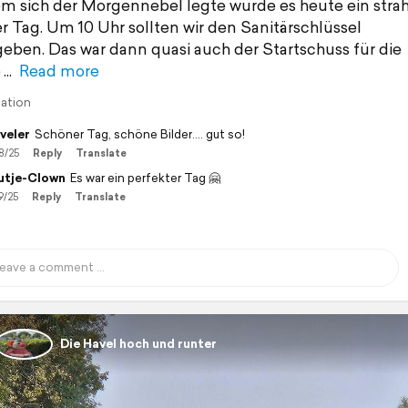
 sich der Morgennebel legte wurde es heute ein stra
r Tag. Um 10 Uhr sollten wir den Sanitärschlüssel
eben. Das war dann quasi auch der Startschuss für die
e
Read more
lation
veler
Schöner Tag, schöne Bilder.... gut so!
8/25
Reply
Translate
tje-Clown
Es war ein perfekter Tag 🤗
9/25
Reply
Translate
Die Havel hoch und runter