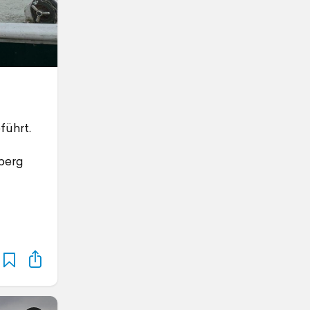
führt.
berg