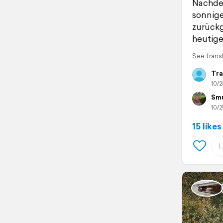
Nachdem
sonnige
zurückg
heutig
See trans
Tra
10/2
Smu
10/2
15 likes