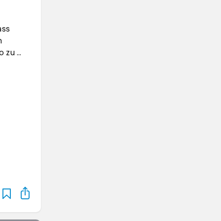
ass
n
o zu