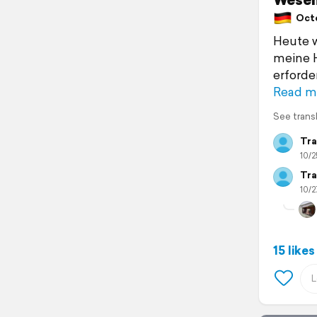
Octo
Heute w
meine H
erforde
Read m
See trans
Tra
10/2
Tra
10/2
15 likes