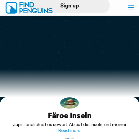
Sign up
Log in
Home
Print a book
Flyover video
Explore
Färoe Inseln
Support
Jupiii, endlich ist es soweit. Ab auf die Inseln, mit meiner
geliebten Schwester.
Read more