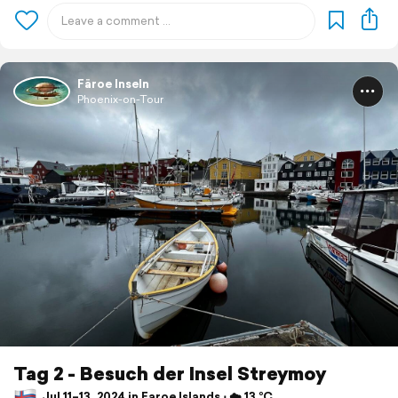
Färoe Inseln
Phoenix-on-Tour
Tag 2 - Besuch der Insel Streymoy
Jul 11–13, 2024 in Faroe Islands ⋅ ☁️ 13 °C