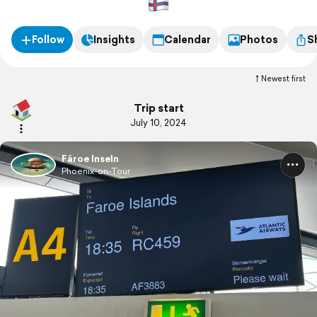
Follow
Insights
Calendar
Photos
S
Newest first
Trip start
July 10, 2024
Färoe Inseln
Phoenix-on-Tour