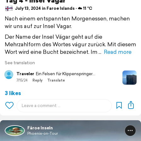
July 13, 2024 in Faroe Islands ⋅ ☁️ 11 °C
Nach einem entspannten Morgenessen, machen
wir uns auf zur Insel Vagar.
Der Name der Insel Vágar geht auf die
Mehrzahlform des Wortes vágur zurück. Mit diesem
Wort wird eine Bucht bezeichnet. Im
Read more
See translation
Traveler
Ein Felsen für Klippenspringer...
7/15/24
Reply
Translate
3 likes
Färoe Inseln
Phoenix-on-Tour