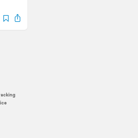
racking
ice