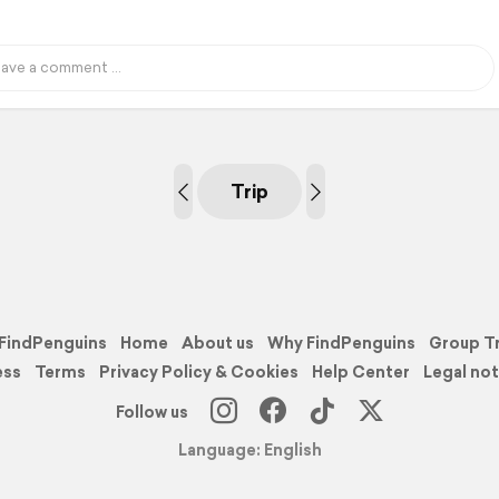
Trip
FindPenguins
Home
About us
Why FindPenguins
Group T
ess
Terms
Privacy Policy & Cookies
Help Center
Legal not
Follow us
Language: English