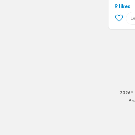
9 likes
2026© 
Pr