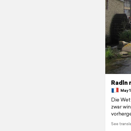
Radln 
May 15
Die Wett
zwar win
vorherg
See transl