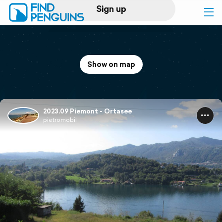
Sign up
Log in
Show on map
Home
Print a book
2023.09 Piemont - Ortasee
pietromobil
Flyover video
Explore
Support