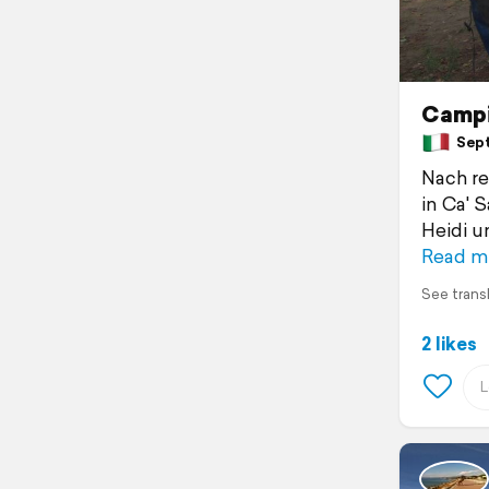
Campi
Septe
Nach re
in Ca' 
Heidi u
Read m
See trans
2 likes