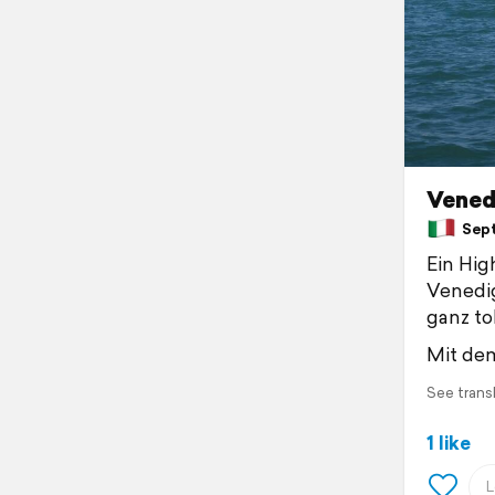
Vened
Septe
Ein Hig
Venedig
ganz tol
Mit de
See trans
1 like