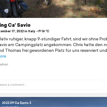
ng Ca' Savio
mber 17, 2022 in Italy ⋅ ⛅ 16 °C
lativ ruhiger, knapp 9-stündiger Fahrt, sind wir ohne Pr
Savio am Campingplatz angekommen. Chris hatte den 
nd Thomas frei gewordenen Platz für uns reserviert und
ore
lation
2022.09 Ca Savio 2
pietromobil