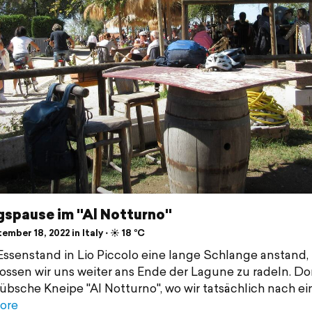
gspause im "Al Notturno"
mber 18, 2022 in Italy ⋅ ☀️ 18 °C
ssenstand in Lio Piccolo eine lange Schlange anstand,
ossen wir uns weiter ans Ende der Lagune zu radeln. Dor
hübsche Kneipe "Al Notturno", wo wir tatsächlich nach ei
ore