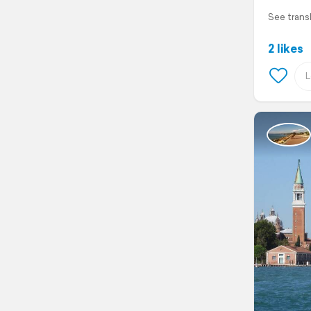
See trans
2 likes