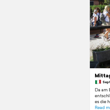
Mitta
Septe
Da am E
entschl
es die 
Read m