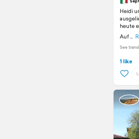
Septe
Heidi u
ausgeli
heute e
Auf
R
See trans
1 like