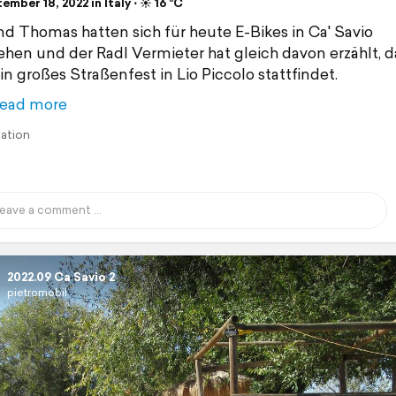
mber 18, 2022 in Italy ⋅ ☀️ 16 °C
nd Thomas hatten sich für heute E-Bikes in Ca' Savio
ehen und der Radl Vermieter hat gleich davon erzählt, d
in großes Straßenfest in Lio Piccolo stattfindet.
ead more
lation
2022.09 Ca Savio 2
pietromobil