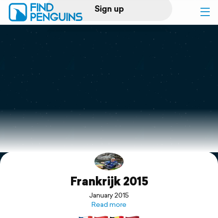
Sign up
Log in
Home
Print a book
Flyover video
Explore
Frankrijk 2015
Support
January 2015
Read more