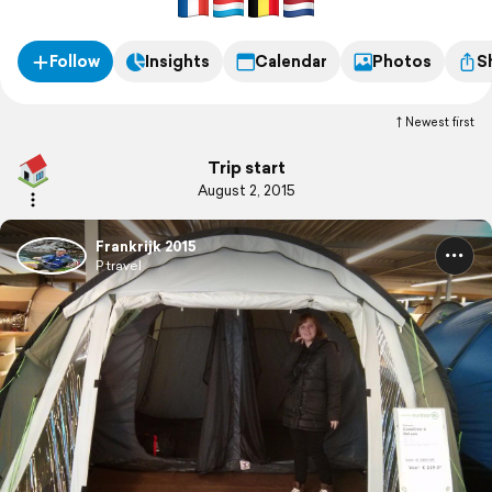
Follow
Insights
Calendar
Photos
S
Newest first
Trip start
August 2, 2015
Frankrijk 2015
P travel