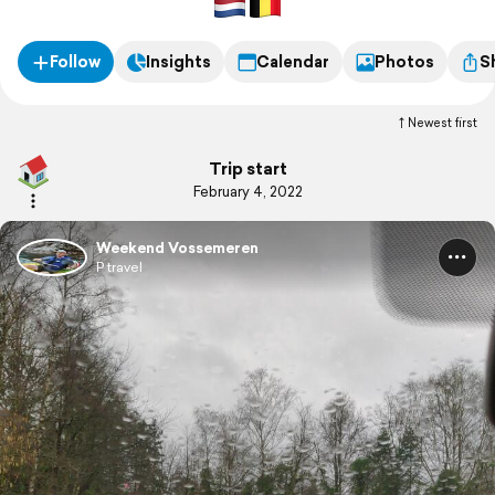
Follow
Insights
Calendar
Photos
S
Newest first
Trip start
February 4, 2022
Weekend Vossemeren
P travel